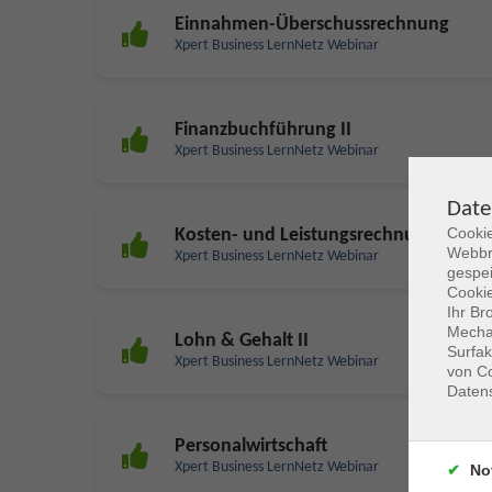
Einnahmen-Überschussrechnung
Xpert Business LernNetz Webinar
Finanzbuchführung II
Xpert Business LernNetz Webinar
Date
Cookie
Kosten- und Leistungsrechnung
Webbr
Xpert Business LernNetz Webinar
gespei
Cookie
Ihr Br
Mechan
Lohn & Gehalt II
Surfak
Xpert Business LernNetz Webinar
von Co
Daten
Personalwirtschaft
Xpert Business LernNetz Webinar
No