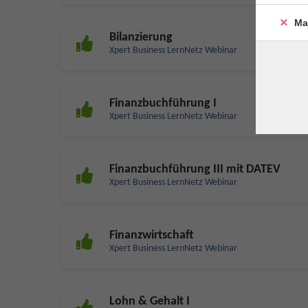
Ma
Bilanzierung
Xpert Business LernNetz Webinar
Finanzbuchführung I
Xpert Business LernNetz Webinar
Finanzbuchführung III mit DATEV
Xpert Business LernNetz Webinar
Finanzwirtschaft
Xpert Business LernNetz Webinar
Lohn & Gehalt I