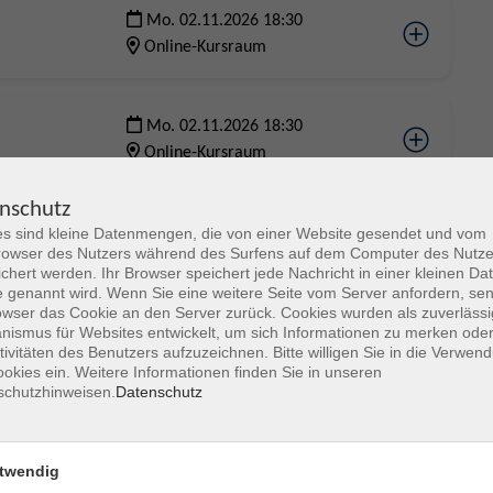
Mo. 02.11.2026 18:30
Online-Kursraum
Mo. 02.11.2026 18:30
Online-Kursraum
nschutz
Mo. 02.11.2026 18:30
s sind kleine Datenmengen, die von einer Website gesendet und vom
owser des Nutzers während des Surfens auf dem Computer des Nutze
Online-Kursraum
chert werden. Ihr Browser speichert jede Nachricht in einer kleinen Dat
 genannt wird. Wenn Sie eine weitere Seite vom Server anfordern, se
owser das Cookie an den Server zurück. Cookies wurden als zuverlässi
ismus für Websites entwickelt, um sich Informationen zu merken oder
Mo. 02.11.2026 18:30
tivitäten des Benutzers aufzuzeichnen. Bitte willigen Sie in die Verwen
Online-Kursraum
okies ein. Weitere Informationen finden Sie in unseren
schutzhinweisen.
Datenschutz
Mo. 02.11.2026 18:30
Online-Kursraum
twendig