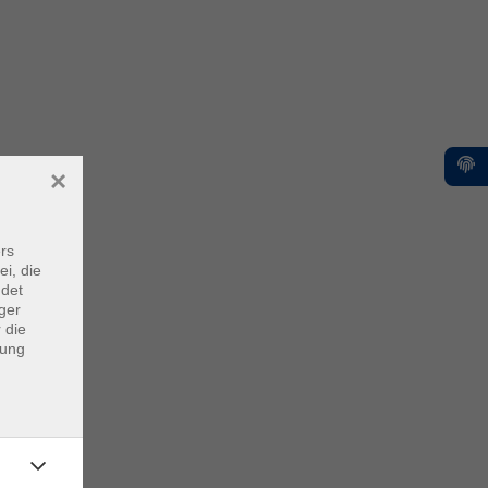
×
rs
ei, die
ndet
ger
 die
dung