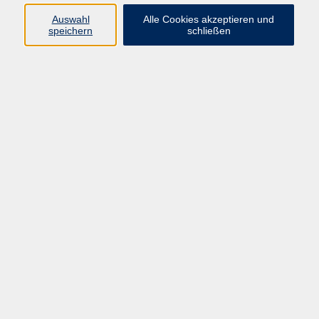
umzusetzen. Parallel dazu sollen die Grundtechniken Sägen,
Auswahl
Alle Cookies akzeptieren und
speichern
schließen
Feilen und Löten erprobt werden. Mit Hilfe der
Grundtechniken werden dann die Entwürfe der Teilnehmer,
die in Absprache mit dem Kursleiter erstellt wurden,
realisiert.
Materialkosten in Höhe von 15 € sind im Preis enthalten.
266,00 €
Gebühr
In den Warenkorb
Kursnummer:
21014
Start
Ende