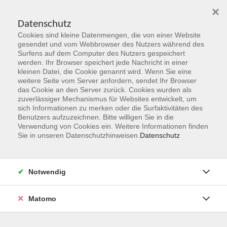
×
Datenschutz
Cookies sind kleine Datenmengen, die von einer Website
Skip to main content
gesendet und vom Webbrowser des Nutzers während des
Surfens auf dem Computer des Nutzers gespeichert
werden. Ihr Browser speichert jede Nachricht in einer
kleinen Datei, die Cookie genannt wird. Wenn Sie eine
weitere Seite vom Server anfordern, sendet Ihr Browser
das Cookie an den Server zurück. Cookies wurden als
zuverlässiger Mechanismus für Websites entwickelt, um
sich Informationen zu merken oder die Surfaktivitäten des
Benutzers aufzuzeichnen. Bitte willigen Sie in die
Verwendung von Cookies ein. Weitere Informationen finden
Sie sind hier:
Sie in unseren Datenschutzhinweisen.
Datenschutz
Programmbereiche
Kultur
Schmuckgestaltung
Notwendig
Dieser Kurs richtet sich an alle, die Interesse haben
Matomo
Schmuck selbst zu entwerfen und zu fertigen. Die ersten
Arbeiten werden mit Hilfe des Wachsausschmelzverfahrens
gefertigt; dies ermöglicht es, sofort die eigenen Ideen