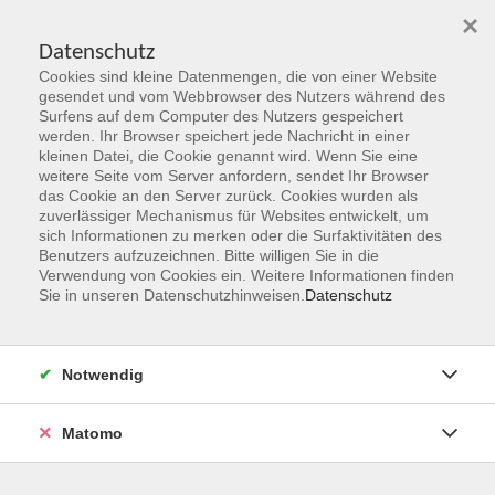
×
Datenschutz
Cookies sind kleine Datenmengen, die von einer Website
Skip to main content
gesendet und vom Webbrowser des Nutzers während des
Surfens auf dem Computer des Nutzers gespeichert
werden. Ihr Browser speichert jede Nachricht in einer
kleinen Datei, die Cookie genannt wird. Wenn Sie eine
weitere Seite vom Server anfordern, sendet Ihr Browser
das Cookie an den Server zurück. Cookies wurden als
zuverlässiger Mechanismus für Websites entwickelt, um
sich Informationen zu merken oder die Surfaktivitäten des
Benutzers aufzuzeichnen. Bitte willigen Sie in die
Verwendung von Cookies ein. Weitere Informationen finden
Sie sind hier:
Sie in unseren Datenschutzhinweisen.
Datenschutz
Programmbereiche
Kultur
La pizza: lingua, storia e convivialità
Notwendig
da livello B1
Matomo
Questo seminario propone un percorso linguistico e
culturale dedicato alla pizza, uno dei simboli più