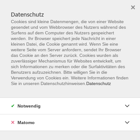
×
Datenschutz
Cookies sind kleine Datenmengen, die von einer Website
Skip to main content
gesendet und vom Webbrowser des Nutzers während des
Surfens auf dem Computer des Nutzers gespeichert
werden. Ihr Browser speichert jede Nachricht in einer
kleinen Datei, die Cookie genannt wird. Wenn Sie eine
weitere Seite vom Server anfordern, sendet Ihr Browser
das Cookie an den Server zurück. Cookies wurden als
zuverlässiger Mechanismus für Websites entwickelt, um
sich Informationen zu merken oder die Surfaktivitäten des
Benutzers aufzuzeichnen. Bitte willigen Sie in die
Verwendung von Cookies ein. Weitere Informationen finden
Sie sind hier:
Sie in unseren Datenschutzhinweisen.
Datenschutz
Programmbereiche
Kultur
Ikebana
Notwendig
Japanische Blumensteckkunst
Matomo
Ikebana ist die japanische Kunst Blumen zu stellen. Wir
treffen uns, arrangieren Pflanzen und erfreuen uns