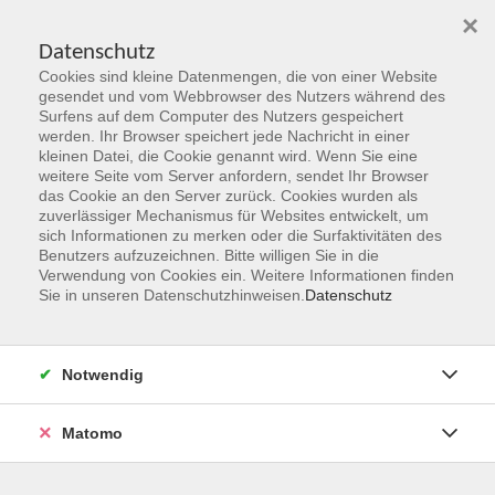
×
Datenschutz
Cookies sind kleine Datenmengen, die von einer Website
Skip to main content
gesendet und vom Webbrowser des Nutzers während des
Surfens auf dem Computer des Nutzers gespeichert
werden. Ihr Browser speichert jede Nachricht in einer
kleinen Datei, die Cookie genannt wird. Wenn Sie eine
weitere Seite vom Server anfordern, sendet Ihr Browser
das Cookie an den Server zurück. Cookies wurden als
zuverlässiger Mechanismus für Websites entwickelt, um
sich Informationen zu merken oder die Surfaktivitäten des
Benutzers aufzuzeichnen. Bitte willigen Sie in die
Verwendung von Cookies ein. Weitere Informationen finden
Sie sind hier:
Sie in unseren Datenschutzhinweisen.
Datenschutz
Programmbereiche
junge vhs
Comic Zeichnen
Notwendig
Altersgruppe: 8 - 14 Jahre
Matomo
Wie entsteht ein Comic? Wie kann ich mit Bildern eine
Geschichte erzählen?