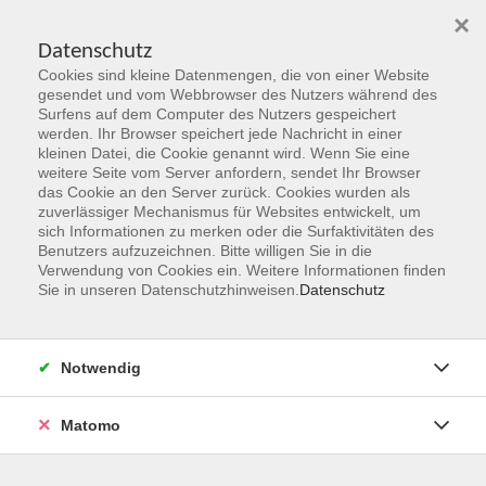
×
Datenschutz
Cookies sind kleine Datenmengen, die von einer Website
Skip to main content
gesendet und vom Webbrowser des Nutzers während des
Surfens auf dem Computer des Nutzers gespeichert
werden. Ihr Browser speichert jede Nachricht in einer
kleinen Datei, die Cookie genannt wird. Wenn Sie eine
weitere Seite vom Server anfordern, sendet Ihr Browser
das Cookie an den Server zurück. Cookies wurden als
zuverlässiger Mechanismus für Websites entwickelt, um
sich Informationen zu merken oder die Surfaktivitäten des
Benutzers aufzuzeichnen. Bitte willigen Sie in die
Verwendung von Cookies ein. Weitere Informationen finden
Sie sind hier:
Sie in unseren Datenschutzhinweisen.
Datenschutz
Programmbereiche
Sprachen & Verständigung
Deutsch als Fremdsprache
Notwendig
Deutsch B 2 DeuFö
Matomo
Berufssprachkurse / DeuFö
Berufsbezogene Deutschsprachförderung (gem. § 45a