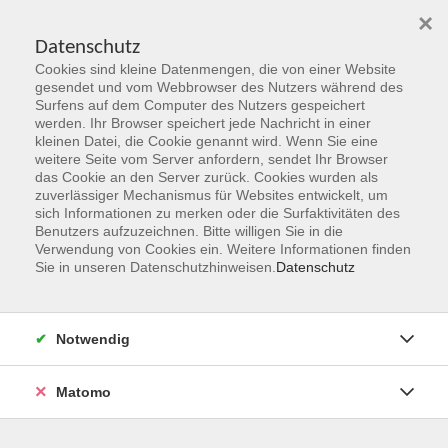
×
Datenschutz
Cookies sind kleine Datenmengen, die von einer Website
Skip to main content
gesendet und vom Webbrowser des Nutzers während des
Surfens auf dem Computer des Nutzers gespeichert
Der Kurs konnte nicht gefunden werden.
werden. Ihr Browser speichert jede Nachricht in einer
kleinen Datei, die Cookie genannt wird. Wenn Sie eine
weitere Seite vom Server anfordern, sendet Ihr Browser
das Cookie an den Server zurück. Cookies wurden als
zuverlässiger Mechanismus für Websites entwickelt, um
sich Informationen zu merken oder die Surfaktivitäten des
Benutzers aufzuzeichnen. Bitte willigen Sie in die
vhs Geschäftsstelle
Verwendung von Cookies ein. Weitere Informationen finden
Sie in unseren Datenschutzhinweisen.
Datenschutz
Magistrat der Stadt Hanau
Geschäftsbereich V - Schulen, Soziales und Sport
Notwendig
54.2 Volkshochschule
Ulanenplatz 4
Matomo
63452 Hanau
Telefon: 06181 2950 2192