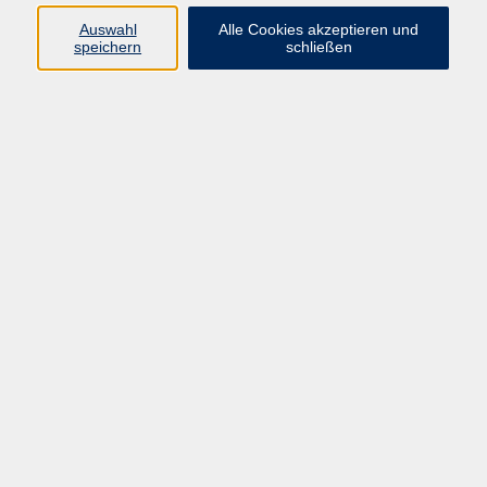
E-Mail:
fit@vhs-hanau.de
Auswahl
Alle Cookies akzeptieren und
speichern
schließen
Öffnungszeiten
Montag
09:00 - 13:00 Uhr
Dienstag
09:00 - 13:00 Uhr
15:30 - 17:30 Uhr
Donnerstag
08:30 - 10:30 Uhr
Freitag
09:00 - 13:00 Uhr
Bitte beachten:
Während der Schulferien ist unsere
Geschäftsstelle nur vormittags geöffnet.