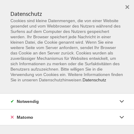
×
Datenschutz
Cookies sind kleine Datenmengen, die von einer Website
Skip to main content
gesendet und vom Webbrowser des Nutzers während des
Surfens auf dem Computer des Nutzers gespeichert
werden. Ihr Browser speichert jede Nachricht in einer
kleinen Datei, die Cookie genannt wird. Wenn Sie eine
Herbst 2026
weitere Seite vom Server anfordern, sendet Ihr Browser
das Cookie an den Server zurück. Cookies wurden als
Gemeinsam Zukunft entdecken,
zuverlässiger Mechanismus für Websites entwickelt, um
erschaffen, erleben
sich Informationen zu merken oder die Surfaktivitäten des
Benutzers aufzuzeichnen. Bitte willigen Sie in die
Verwendung von Cookies ein. Weitere Informationen finden
Jetzt unsere Kurse entdecken!
Sie in unseren Datenschutzhinweisen.
Datenschutz
Notwendig
Matomo
Kurskompass