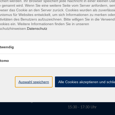
chert werden. Ihr Browser speichert jede Nachricht in einer kleinen Dat
 genannt wird. Wenn Sie eine weitere Seite vom Server anfordern, se
owser das Cookie an den Server zurück. Cookies wurden als zuverlässi
ismus für Websites entwickelt, um sich Informationen zu merken oder
tivitäten des Benutzers aufzuzeichnen. Bitte willigen Sie in die Verwen
okies ein. Weitere Informationen finden Sie in unseren
schutzhinweisen.
Datenschutz
twendig
tomo
Öffnungszeiten
Auswahl speichern
Alle Cookies akzeptieren und schl
Montag
09:00 - 13:00 Uhr
Dienstag
09:00 - 13:00 Uhr
15:30 - 17:30 Uhr