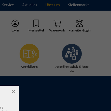
Service
Aktuelles
Über uns
Stellenmarkt
Login
Merkzettel
Warenkorb
Kursleiter-Login
Grundbildung
Jugendkunstschule & junge
vhs
×
rs