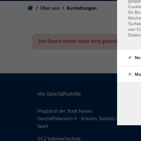
gespei
You are here:
Cookie
Über uns
Kursleitungen
Ihr Br
Mechan
Surfak
von Co
Daten
Der Dozent konnte leider nicht gefunden werden
No
Ma
vhs Geschäftsstelle
Magistrat der Stadt Hanau
Geschäftsbereich V - Schulen, Soziales und
Sport
54.2 Volkshochschule