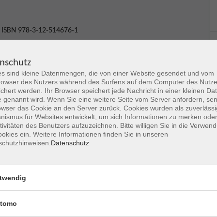
, ISBN 978-3-12-514676-1
nschutz
nd vertraute Ausdrücke aus dem Alltag und können sich
s sind kleine Datenmengen, die von einer Website gesendet und vom
rze Gespräche führen, wenn Ihr Gesprächspartner
owser des Nutzers während des Surfens auf dem Computer des Nutze
ompletten Stufe A1 können Sie Ihre Kenntnisse mit einem
chert werden. Ihr Browser speichert jede Nachricht in einer kleinen Dat
 genannt wird. Wenn Sie eine weitere Seite vom Server anfordern, se
en richten sich nach dem Gemeinsamen Europäischen
owser das Cookie an den Server zurück. Cookies wurden als zuverlässi
ismus für Websites entwickelt, um sich Informationen zu merken oder
tivitäten des Benutzers aufzuzeichnen. Bitte willigen Sie in die Verwen
okies ein. Weitere Informationen finden Sie in unseren
hren, um Ihre Sprachkenntnisse zu prüfen, s.
schutzhinweisen.
Datenschutz
 jedoch für Sie und uns als Orientierungshilfe.
twendig
 fällt er aus. So war es früher. Heute gibt es zwei
tomo
hl) erhöht.