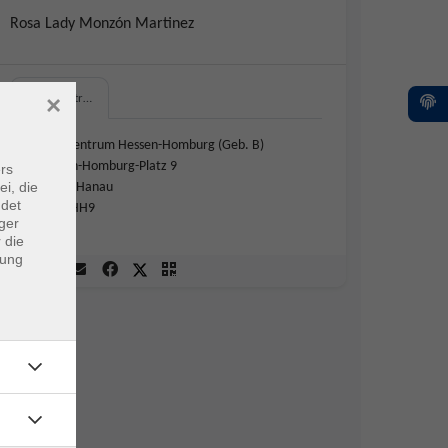
Rosa Lady Monzón Martinez
×
Schulzentr…
Schulzentrum Hessen-Homburg (Geb. B)
Hessen-Homburg-Platz 9
rs
ei, die
63452 Hanau
ndet
B114 HH9
ger
 die
dung