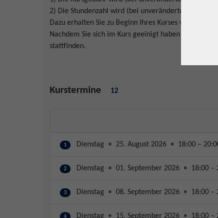
2) Die Stundenzahl wird (bei unveränderter Kursgebüh
Dazu erhalten Sie zu Beginn Ihres Kurses von der vhs
Nachdem Sie sich im Kurs geeinigt haben und dies mit
stattfinden.
Kurstermine
12
Dienstag
•
25. August 2026
•
18:00 – 20:0
1
Dienstag
•
01. September 2026
•
18:00 – 
2
Dienstag
•
08. September 2026
•
18:00 – 
3
Dienstag
•
15. September 2026
•
18:00 – 
4