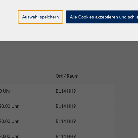
r) verringert.
 ein schriftliches Angebot mit beiden Möglichkeiten.
Auswahl speichern
Alle Cookies akzeptieren und schl
 Ihrer Unterschrift bestätigt haben, kann Ihr Kurs
Ort / Raum
0 Uhr
B114 HH9
20:00 Uhr
B114 HH9
20:00 Uhr
B114 HH9
20:00 Uhr
B114 HH9