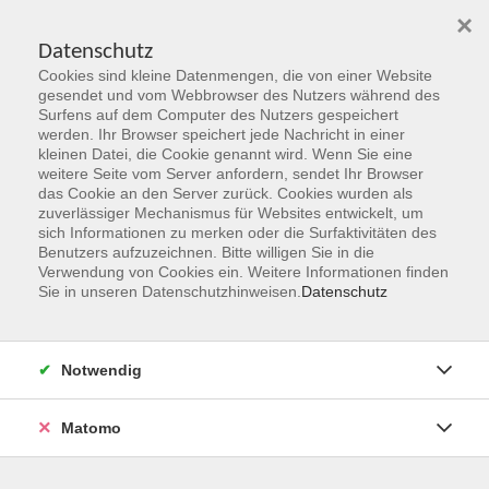
×
Datenschutz
Cookies sind kleine Datenmengen, die von einer Website
Skip to main content
gesendet und vom Webbrowser des Nutzers während des
Surfens auf dem Computer des Nutzers gespeichert
Der Kurs konnte nicht gefunden werden.
werden. Ihr Browser speichert jede Nachricht in einer
kleinen Datei, die Cookie genannt wird. Wenn Sie eine
weitere Seite vom Server anfordern, sendet Ihr Browser
das Cookie an den Server zurück. Cookies wurden als
zuverlässiger Mechanismus für Websites entwickelt, um
sich Informationen zu merken oder die Surfaktivitäten des
Benutzers aufzuzeichnen. Bitte willigen Sie in die
vhs Geschäftsstelle
Verwendung von Cookies ein. Weitere Informationen finden
Sie in unseren Datenschutzhinweisen.
Datenschutz
Magistrat der Stadt Hanau
Geschäftsbereich V - Schulen, Soziales und Sport
Notwendig
54.2 Volkshochschule
Ulanenplatz 4
Matomo
63452 Hanau
Telefon: 06181 2950 2192