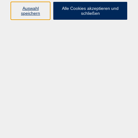
E-Mail:
fit@vhs-hanau.de
Auswahl
Alle Cookies akzeptieren und
speichern
schließen
Öffnungszeiten
Montag
09:00 - 13:00 Uhr
Dienstag
09:00 - 13:00 Uhr
15:30 - 17:30 Uhr
Donnerstag
08:30 - 10:30 Uhr
Freitag
09:00 - 13:00 Uhr
Bitte beachten:
Während der Schulferien ist unsere
Geschäftsstelle nur vormittags geöffnet.