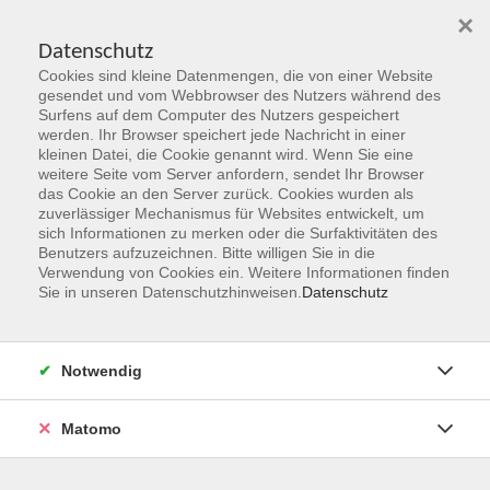
×
Datenschutz
Cookies sind kleine Datenmengen, die von einer Website
Skip to main content
gesendet und vom Webbrowser des Nutzers während des
Surfens auf dem Computer des Nutzers gespeichert
Der Kurs konnte nicht gefunden werden.
werden. Ihr Browser speichert jede Nachricht in einer
kleinen Datei, die Cookie genannt wird. Wenn Sie eine
weitere Seite vom Server anfordern, sendet Ihr Browser
das Cookie an den Server zurück. Cookies wurden als
zuverlässiger Mechanismus für Websites entwickelt, um
sich Informationen zu merken oder die Surfaktivitäten des
Benutzers aufzuzeichnen. Bitte willigen Sie in die
vhs Geschäftsstelle
Verwendung von Cookies ein. Weitere Informationen finden
Sie in unseren Datenschutzhinweisen.
Datenschutz
Magistrat der Stadt Hanau
Geschäftsbereich V - Schulen, Soziales und Sport
Notwendig
54.2 Volkshochschule
Ulanenplatz 4
Matomo
63452 Hanau
Telefon: 06181 2950 2192