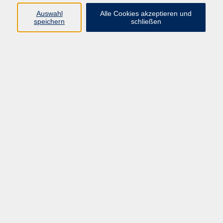
E-Mail:
fit@vhs-hanau.de
Auswahl
Alle Cookies akzeptieren und
speichern
schließen
Öffnungszeiten
Montag
09:00 - 13:00 Uhr
Dienstag
09:00 - 13:00 Uhr
15:30 - 17:30 Uhr
Donnerstag
08:30 - 10:30 Uhr
Freitag
09:00 - 13:00 Uhr
Bitte beachten:
Während der Schulferien ist unsere
Geschäftsstelle nur vormittags geöffnet.