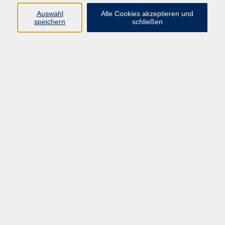
E-Mail:
fit@vhs-hanau.de
Auswahl
Alle Cookies akzeptieren und
speichern
schließen
Öffnungszeiten
Montag
09:00 - 13:00 Uhr
Dienstag
09:00 - 13:00 Uhr
15:30 - 17:30 Uhr
Donnerstag
08:30 - 10:30 Uhr
Freitag
09:00 - 13:00 Uhr
Bitte beachten:
Während der Schulferien ist unsere
Geschäftsstelle nur vormittags geöffnet.