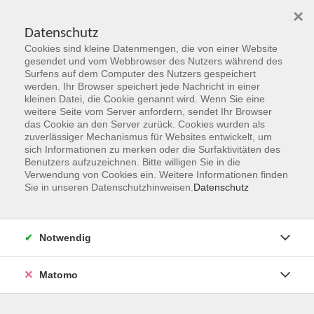
×
Datenschutz
Cookies sind kleine Datenmengen, die von einer Website
Skip to main content
gesendet und vom Webbrowser des Nutzers während des
Surfens auf dem Computer des Nutzers gespeichert
Der Kurs konnte nicht gefunden werden.
werden. Ihr Browser speichert jede Nachricht in einer
kleinen Datei, die Cookie genannt wird. Wenn Sie eine
weitere Seite vom Server anfordern, sendet Ihr Browser
das Cookie an den Server zurück. Cookies wurden als
zuverlässiger Mechanismus für Websites entwickelt, um
sich Informationen zu merken oder die Surfaktivitäten des
Benutzers aufzuzeichnen. Bitte willigen Sie in die
vhs Geschäftsstelle
Verwendung von Cookies ein. Weitere Informationen finden
Sie in unseren Datenschutzhinweisen.
Datenschutz
Magistrat der Stadt Hanau
Geschäftsbereich V - Schulen, Soziales und Sport
Notwendig
54.2 Volkshochschule
Ulanenplatz 4
Matomo
63452 Hanau
Telefon: 06181 2950 2192