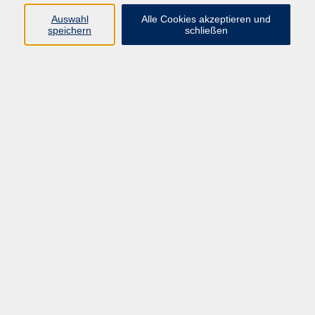
E-Mail:
fit@vhs-hanau.de
Auswahl
Alle Cookies akzeptieren und
speichern
schließen
Öffnungszeiten
Montag
09:00 - 13:00 Uhr
Dienstag
09:00 - 13:00 Uhr
15:30 - 17:30 Uhr
Donnerstag
08:30 - 10:30 Uhr
Freitag
09:00 - 13:00 Uhr
Bitte beachten:
Während der Schulferien ist unsere
Geschäftsstelle nur vormittags geöffnet.