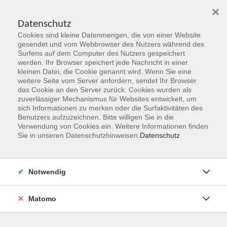
×
Datenschutz
Cookies sind kleine Datenmengen, die von einer Website
Skip to main content
gesendet und vom Webbrowser des Nutzers während des
Surfens auf dem Computer des Nutzers gespeichert
Der Kurs konnte nicht gefunden werden.
werden. Ihr Browser speichert jede Nachricht in einer
kleinen Datei, die Cookie genannt wird. Wenn Sie eine
weitere Seite vom Server anfordern, sendet Ihr Browser
das Cookie an den Server zurück. Cookies wurden als
zuverlässiger Mechanismus für Websites entwickelt, um
sich Informationen zu merken oder die Surfaktivitäten des
Benutzers aufzuzeichnen. Bitte willigen Sie in die
vhs Geschäftsstelle
Verwendung von Cookies ein. Weitere Informationen finden
Sie in unseren Datenschutzhinweisen.
Datenschutz
Magistrat der Stadt Hanau
Geschäftsbereich V - Schulen, Soziales und Sport
Notwendig
54.2 Volkshochschule
Ulanenplatz 4
Matomo
63452 Hanau
Telefon: 06181 2950 2192