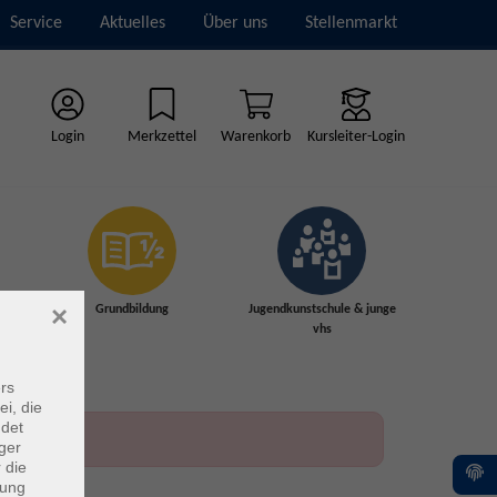
Service
Aktuelles
Über uns
Stellenmarkt
Login
Merkzettel
Warenkorb
Kursleiter-Login
×
Grundbildung
Jugendkunstschule & junge
vhs
rs
ei, die
ndet
ger
 die
dung