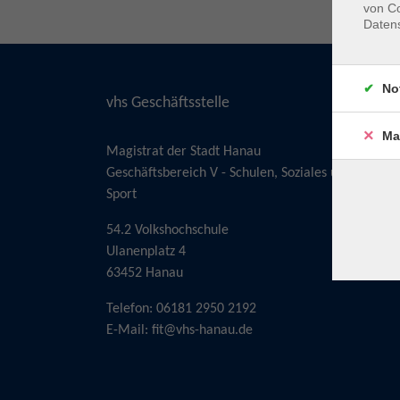
von Co
Daten
No
vhs Geschäftsstelle
Ma
Magistrat der Stadt Hanau
Geschäftsbereich V - Schulen, Soziales und
Sport
54.2 Volkshochschule
Ulanenplatz 4
63452 Hanau
Telefon: 06181 2950 2192
E-Mail:
fit@vhs-hanau.de