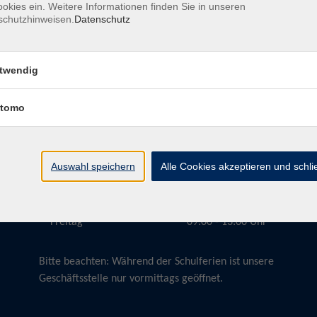
okies ein. Weitere Informationen finden Sie in unseren
schutzhinweisen.
Datenschutz
twendig
Öffnungszeiten
tomo
Montag
09:00 - 13:00 Uhr
Dienstag
09:00 - 13:00 Uhr
15:30 - 17:30 Uhr
Auswahl speichern
Alle Cookies akzeptieren und schl
Donnerstag
08:30 - 10:30 Uhr
Freitag
09:00 - 13:00 Uhr
Bitte beachten:
Während der Schulferien ist unsere
Geschäftsstelle nur vormittags geöffnet.