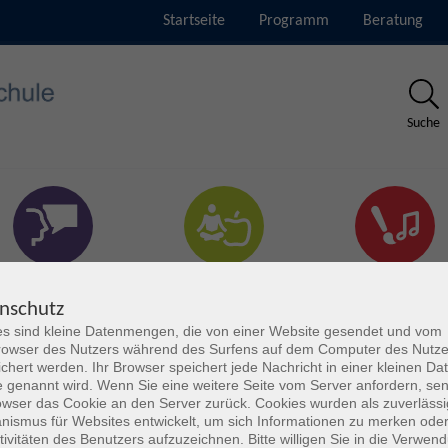
Startseite
Programm
Beratung
Suche
rachen & Verständigung
Gesundheit & Fitness
Kultur
nschutz
s sind kleine Datenmengen, die von einer Website gesendet und vom
owser des Nutzers während des Surfens auf dem Computer des Nutze
chert werden. Ihr Browser speichert jede Nachricht in einer kleinen Dat
 genannt wird. Wenn Sie eine weitere Seite vom Server anfordern, se
owser das Cookie an den Server zurück. Cookies wurden als zuverlässi
ismus für Websites entwickelt, um sich Informationen zu merken oder
tivitäten des Benutzers aufzuzeichnen. Bitte willigen Sie in die Verwen