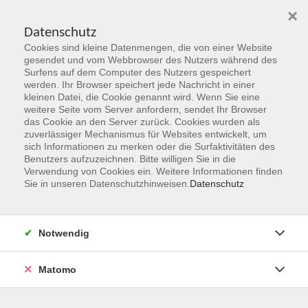
×
Datenschutz
Cookies sind kleine Datenmengen, die von einer Website
Skip to main content
gesendet und vom Webbrowser des Nutzers während des
Surfens auf dem Computer des Nutzers gespeichert
werden. Ihr Browser speichert jede Nachricht in einer
kleinen Datei, die Cookie genannt wird. Wenn Sie eine
weitere Seite vom Server anfordern, sendet Ihr Browser
das Cookie an den Server zurück. Cookies wurden als
zuverlässiger Mechanismus für Websites entwickelt, um
sich Informationen zu merken oder die Surfaktivitäten des
Benutzers aufzuzeichnen. Bitte willigen Sie in die
Verwendung von Cookies ein. Weitere Informationen finden
Sie sind hier:
Sie in unseren Datenschutzhinweisen.
Datenschutz
Programmbereiche
Sprachen & Verständigung
Notwendig
Englisch A 2.2
American English
Matomo
In unseren Englischkursen auf A2-Niveau lernen Sie die