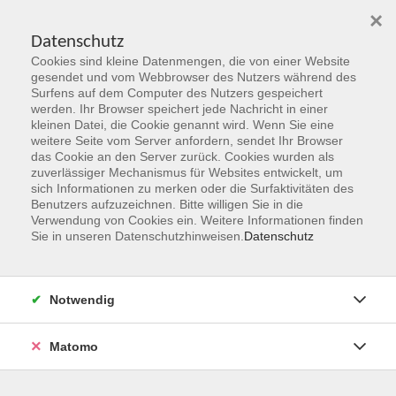
×
Datenschutz
Cookies sind kleine Datenmengen, die von einer Website
Skip to main content
gesendet und vom Webbrowser des Nutzers während des
Surfens auf dem Computer des Nutzers gespeichert
werden. Ihr Browser speichert jede Nachricht in einer
kleinen Datei, die Cookie genannt wird. Wenn Sie eine
weitere Seite vom Server anfordern, sendet Ihr Browser
das Cookie an den Server zurück. Cookies wurden als
zuverlässiger Mechanismus für Websites entwickelt, um
sich Informationen zu merken oder die Surfaktivitäten des
Benutzers aufzuzeichnen. Bitte willigen Sie in die
Verwendung von Cookies ein. Weitere Informationen finden
Sie sind hier:
Sie in unseren Datenschutzhinweisen.
Datenschutz
Programmbereiche
Sprachen & Verständigung
Notwendig
Englisch A 2.1
American English & Smalltalk
Matomo
Dieser Kurs richtet sich an Teilnehmende, die bereits erste