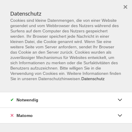
×
Datenschutz
Cookies sind kleine Datenmengen, die von einer Website
Skip to main content
gesendet und vom Webbrowser des Nutzers während des
Surfens auf dem Computer des Nutzers gespeichert
Der Kurs konnte nicht gefunden werden.
werden. Ihr Browser speichert jede Nachricht in einer
kleinen Datei, die Cookie genannt wird. Wenn Sie eine
weitere Seite vom Server anfordern, sendet Ihr Browser
das Cookie an den Server zurück. Cookies wurden als
zuverlässiger Mechanismus für Websites entwickelt, um
sich Informationen zu merken oder die Surfaktivitäten des
Benutzers aufzuzeichnen. Bitte willigen Sie in die
vhs Geschäftsstelle
Verwendung von Cookies ein. Weitere Informationen finden
Sie in unseren Datenschutzhinweisen.
Datenschutz
Magistrat der Stadt Hanau
Geschäftsbereich V - Schulen, Soziales und Sport
Notwendig
54.2 Volkshochschule
Ulanenplatz 4
Matomo
63452 Hanau
Telefon: 06181 2950 2192