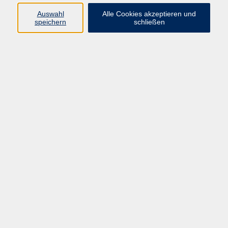
E-Mail:
fit@vhs-hanau.de
Auswahl
Alle Cookies akzeptieren und
speichern
schließen
Öffnungszeiten
Montag
09:00 - 13:00 Uhr
Dienstag
09:00 - 13:00 Uhr
15:30 - 17:30 Uhr
Donnerstag
08:30 - 10:30 Uhr
Freitag
09:00 - 13:00 Uhr
Bitte beachten:
Während der Schulferien ist unsere
Geschäftsstelle nur vormittags geöffnet.