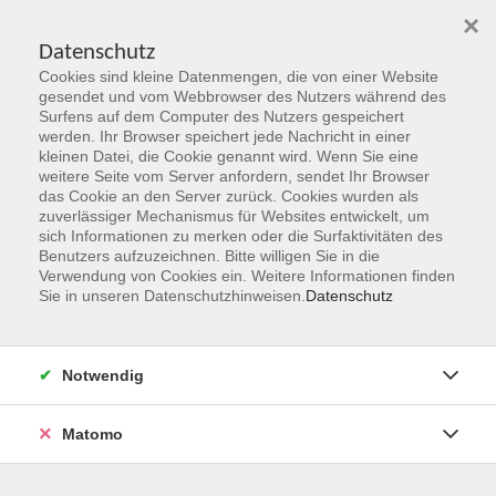
×
Datenschutz
Cookies sind kleine Datenmengen, die von einer Website
Skip to main content
gesendet und vom Webbrowser des Nutzers während des
Surfens auf dem Computer des Nutzers gespeichert
werden. Ihr Browser speichert jede Nachricht in einer
kleinen Datei, die Cookie genannt wird. Wenn Sie eine
weitere Seite vom Server anfordern, sendet Ihr Browser
das Cookie an den Server zurück. Cookies wurden als
zuverlässiger Mechanismus für Websites entwickelt, um
sich Informationen zu merken oder die Surfaktivitäten des
Benutzers aufzuzeichnen. Bitte willigen Sie in die
Verwendung von Cookies ein. Weitere Informationen finden
Sie sind hier:
Sie in unseren Datenschutzhinweisen.
Datenschutz
Programmbereiche
Sprachen & Verständigung
Notwendig
Deutsch B 2 Konversation und mehr
ab 15. September 2026 (1x abends)
Matomo
45 Unterrichtsstunden von September bis Dezember 2026