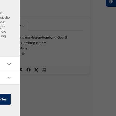
N. N.
rs
ei, die
ndet
Schulzentr…
ger
 die
dung
Schulzentrum Hessen-Homburg (Geb. B)
Hessen-Homburg-Platz 9
63452 Hanau
B208 HH9
ießen