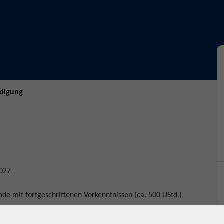
ndigung
2027
nde mit fortgeschrittenen Vorkenntnissen (ca. 500 UStd.)