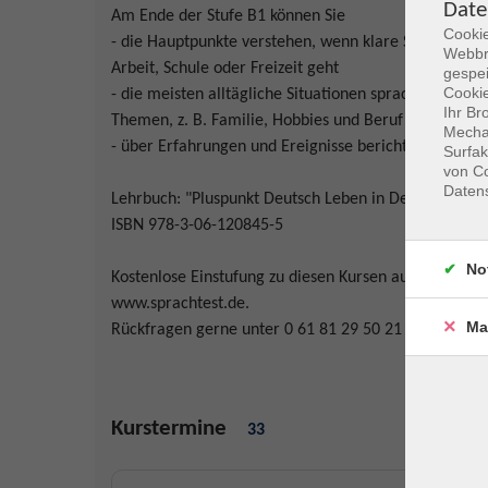
Date
Am Ende der Stufe B1 können Sie
Cookie
- die Hauptpunkte verstehen, wenn klare Standards
Webbr
Arbeit, Schule oder Freizeit geht
gespei
Cookie
- die meisten alltägliche Situationen sprachlich be
Ihr Br
Themen, z. B. Familie, Hobbies und Beruf äußern
Mechan
- über Erfahrungen und Ereignisse berichten und Me
Surfak
von Co
Daten
Lehrbuch: "Pluspunkt Deutsch Leben in Deutschland", 
ISBN 978-3-06-120845-5
No
Kostenlose Einstufung zu diesen Kursen auf unserer 
www.sprachtest.de.
Ma
Rückfragen gerne unter 0 61 81 29 50 21 92 oder an
Kurstermine
33