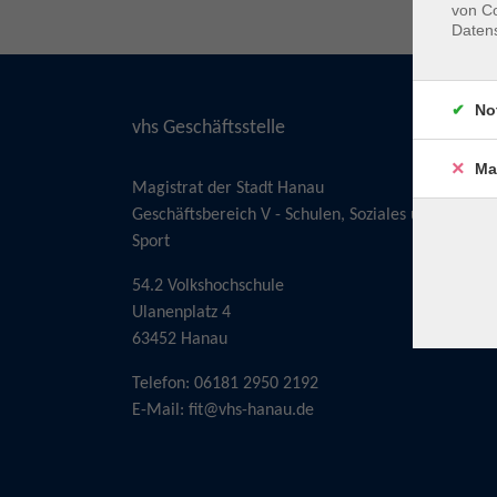
von Co
Daten
No
vhs Geschäftsstelle
Ma
Magistrat der Stadt Hanau
Geschäftsbereich V - Schulen, Soziales und
Sport
54.2 Volkshochschule
Ulanenplatz 4
63452 Hanau
Telefon: 06181 2950 2192
E-Mail:
fit@vhs-hanau.de