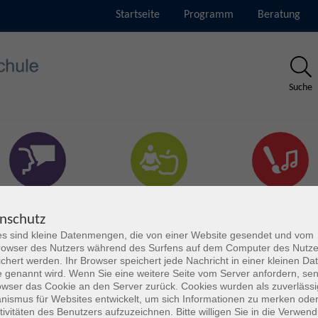
Startseite
Programm
Beratung
Suche
rachen & Verständigung
Gesundheit & Fitness
Kultur
nschutz
s sind kleine Datenmengen, die von einer Website gesendet und vom
owser des Nutzers während des Surfens auf dem Computer des Nutze
chert werden. Ihr Browser speichert jede Nachricht in einer kleinen Dat
 genannt wird. Wenn Sie eine weitere Seite vom Server anfordern, se
owser das Cookie an den Server zurück. Cookies wurden als zuverlässi
ismus für Websites entwickelt, um sich Informationen zu merken oder
tivitäten des Benutzers aufzuzeichnen. Bitte willigen Sie in die Verwen