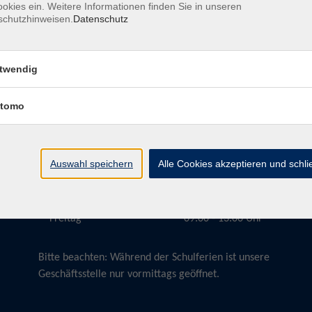
okies ein. Weitere Informationen finden Sie in unseren
schutzhinweisen.
Datenschutz
twendig
Öffnungszeiten
tomo
Montag
09:00 - 13:00 Uhr
Dienstag
09:00 - 13:00 Uhr
15:30 - 17:30 Uhr
Auswahl speichern
Alle Cookies akzeptieren und schl
Donnerstag
08:30 - 10:30 Uhr
Freitag
09:00 - 13:00 Uhr
Bitte beachten:
Während der Schulferien ist unsere
Geschäftsstelle nur vormittags geöffnet.