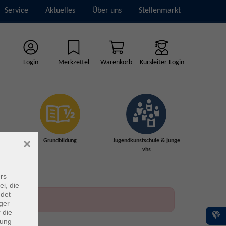
Service
Aktuelles
Über uns
Stellenmarkt
Login
Merkzettel
Warenkorb
Kursleiter-Login
×
Grundbildung
Jugendkunstschule & junge
vhs
rs
ei, die
ndet
ger
 die
dung