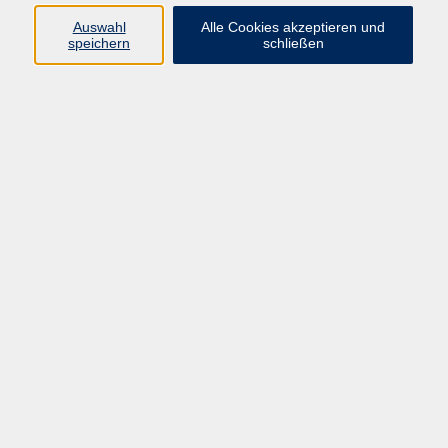
E-Mail:
fit@vhs-hanau.de
Auswahl
Alle Cookies akzeptieren und
speichern
schließen
Öffnungszeiten
Montag
09:00 - 13:00 Uhr
Dienstag
09:00 - 13:00 Uhr
15:30 - 17:30 Uhr
Donnerstag
08:30 - 10:30 Uhr
Freitag
09:00 - 13:00 Uhr
Bitte beachten:
Während der Schulferien ist unsere
Geschäftsstelle nur vormittags geöffnet.