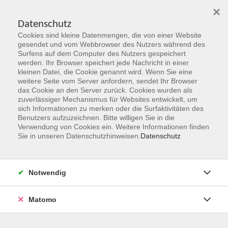
×
Datenschutz
Cookies sind kleine Datenmengen, die von einer Website
Skip to main content
gesendet und vom Webbrowser des Nutzers während des
Surfens auf dem Computer des Nutzers gespeichert
Der Kurs konnte nicht gefunden werden.
werden. Ihr Browser speichert jede Nachricht in einer
kleinen Datei, die Cookie genannt wird. Wenn Sie eine
weitere Seite vom Server anfordern, sendet Ihr Browser
das Cookie an den Server zurück. Cookies wurden als
zuverlässiger Mechanismus für Websites entwickelt, um
sich Informationen zu merken oder die Surfaktivitäten des
Benutzers aufzuzeichnen. Bitte willigen Sie in die
vhs Geschäftsstelle
Verwendung von Cookies ein. Weitere Informationen finden
Sie in unseren Datenschutzhinweisen.
Datenschutz
Magistrat der Stadt Hanau
Geschäftsbereich V - Schulen, Soziales und Sport
Notwendig
54.2 Volkshochschule
Ulanenplatz 4
Matomo
63452 Hanau
Telefon: 06181 2950 2192