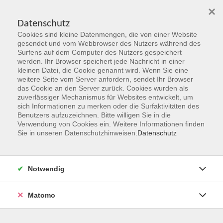
×
Datenschutz
Cookies sind kleine Datenmengen, die von einer Website
Skip to main content
gesendet und vom Webbrowser des Nutzers während des
Surfens auf dem Computer des Nutzers gespeichert
Der Kurs konnte nicht gefunden werden.
werden. Ihr Browser speichert jede Nachricht in einer
kleinen Datei, die Cookie genannt wird. Wenn Sie eine
weitere Seite vom Server anfordern, sendet Ihr Browser
das Cookie an den Server zurück. Cookies wurden als
zuverlässiger Mechanismus für Websites entwickelt, um
sich Informationen zu merken oder die Surfaktivitäten des
Benutzers aufzuzeichnen. Bitte willigen Sie in die
vhs Geschäftsstelle
Verwendung von Cookies ein. Weitere Informationen finden
Sie in unseren Datenschutzhinweisen.
Datenschutz
Magistrat der Stadt Hanau
Geschäftsbereich V - Schulen, Soziales und Sport
Notwendig
54.2 Volkshochschule
Ulanenplatz 4
Matomo
63452 Hanau
Telefon: 06181 2950 2192