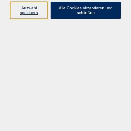
E-Mail:
fit@vhs-hanau.de
Auswahl
Alle Cookies akzeptieren und
speichern
schließen
Öffnungszeiten
Montag
09:00 - 13:00 Uhr
Dienstag
09:00 - 13:00 Uhr
15:30 - 17:30 Uhr
Donnerstag
08:30 - 10:30 Uhr
Freitag
09:00 - 13:00 Uhr
Bitte beachten:
Während der Schulferien ist unsere
Geschäftsstelle nur vormittags geöffnet.