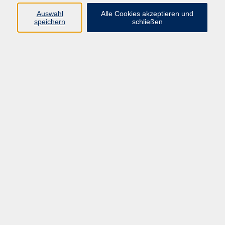
E-Mail:
fit@vhs-hanau.de
Auswahl
Alle Cookies akzeptieren und
speichern
schließen
Öffnungszeiten
Montag
09:00 - 13:00 Uhr
Dienstag
09:00 - 13:00 Uhr
15:30 - 17:30 Uhr
Donnerstag
08:30 - 10:30 Uhr
Freitag
09:00 - 13:00 Uhr
Bitte beachten:
Während der Schulferien ist unsere
Geschäftsstelle nur vormittags geöffnet.