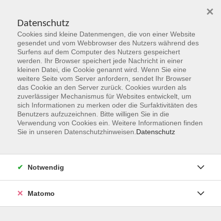
×
Datenschutz
Cookies sind kleine Datenmengen, die von einer Website
Skip to main content
gesendet und vom Webbrowser des Nutzers während des
Surfens auf dem Computer des Nutzers gespeichert
Der Kurs konnte nicht gefunden werden.
werden. Ihr Browser speichert jede Nachricht in einer
kleinen Datei, die Cookie genannt wird. Wenn Sie eine
weitere Seite vom Server anfordern, sendet Ihr Browser
das Cookie an den Server zurück. Cookies wurden als
zuverlässiger Mechanismus für Websites entwickelt, um
sich Informationen zu merken oder die Surfaktivitäten des
Benutzers aufzuzeichnen. Bitte willigen Sie in die
vhs Geschäftsstelle
Verwendung von Cookies ein. Weitere Informationen finden
Sie in unseren Datenschutzhinweisen.
Datenschutz
Magistrat der Stadt Hanau
Geschäftsbereich V - Schulen, Soziales und Sport
Notwendig
54.2 Volkshochschule
Ulanenplatz 4
Matomo
63452 Hanau
Telefon: 06181 2950 2192