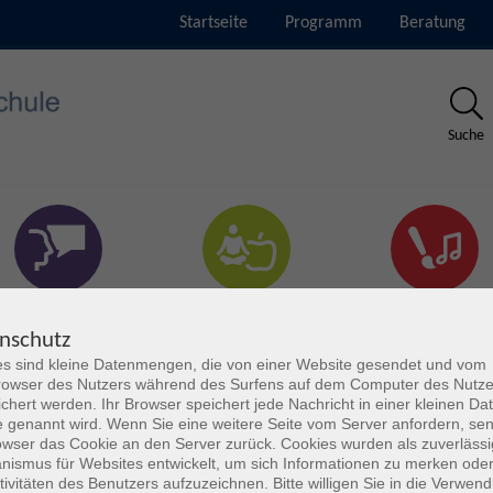
Startseite
Programm
Beratung
Suche
rachen & Verständigung
Gesundheit & Fitness
Kultur
nschutz
s sind kleine Datenmengen, die von einer Website gesendet und vom
owser des Nutzers während des Surfens auf dem Computer des Nutze
chert werden. Ihr Browser speichert jede Nachricht in einer kleinen Dat
 genannt wird. Wenn Sie eine weitere Seite vom Server anfordern, se
owser das Cookie an den Server zurück. Cookies wurden als zuverlässi
ismus für Websites entwickelt, um sich Informationen zu merken oder
tivitäten des Benutzers aufzuzeichnen. Bitte willigen Sie in die Verwen