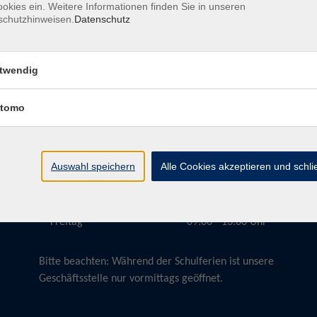
okies ein. Weitere Informationen finden Sie in unseren
schutzhinweisen.
Datenschutz
twendig
Öffnungszeiten
tomo
Montag
09:00 - 13:00 Uhr
Dienstag
09:00 - 13:00 Uhr
15:30 - 17:30 Uhr
Auswahl speichern
Alle Cookies akzeptieren und schl
Donnerstag
08:30 - 10:30 Uhr
Freitag
09:00 - 13:00 Uhr
Bitte beachten:
Während der Schulferien ist unsere
Geschäftsstelle nur vormittags geöffnet.