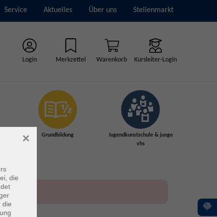
Service
Aktuelles
Über uns
Stellenmarkt
Login
Merkzettel
Warenkorb
Kursleiter-Login
×
Grundbildung
Jugendkunstschule & junge
vhs
rs
ei, die
ndet
ger
 die
dung