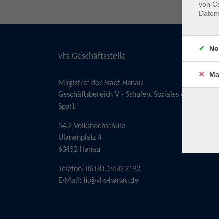
von Co
Daten
No
vhs Geschäftsstelle
Ma
Magistrat der Stadt Hanau
Geschäftsbereich V - Schulen, Soziales und
Sport
54.2 Volkshochschule
Ulanenplatz 4
63452 Hanau
Telefon: 06181 2950 2192
E-Mail:
fit@vhs-hanau.de