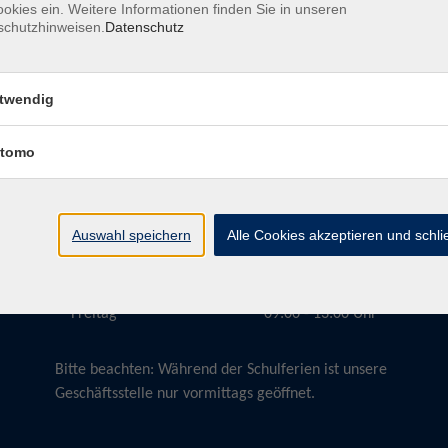
okies ein. Weitere Informationen finden Sie in unseren
schutzhinweisen.
Datenschutz
twendig
Öffnungszeiten
tomo
Montag
09:00 - 13:00 Uhr
Dienstag
09:00 - 13:00 Uhr
15:30 - 17:30 Uhr
Auswahl speichern
Alle Cookies akzeptieren und schl
Donnerstag
08:30 - 10:30 Uhr
Freitag
09:00 - 13:00 Uhr
Bitte beachten:
Während der Schulferien ist unsere
Geschäftsstelle nur vormittags geöffnet.