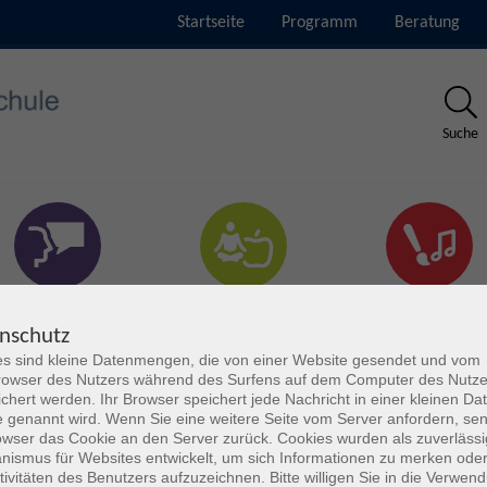
Startseite
Programm
Beratung
Suche
rachen & Verständigung
Gesundheit & Fitness
Kultur
nschutz
s sind kleine Datenmengen, die von einer Website gesendet und vom
owser des Nutzers während des Surfens auf dem Computer des Nutze
chert werden. Ihr Browser speichert jede Nachricht in einer kleinen Dat
 genannt wird. Wenn Sie eine weitere Seite vom Server anfordern, se
owser das Cookie an den Server zurück. Cookies wurden als zuverlässi
ismus für Websites entwickelt, um sich Informationen zu merken oder
tivitäten des Benutzers aufzuzeichnen. Bitte willigen Sie in die Verwen