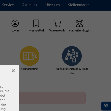
Service
Aktuelles
Über uns
Stellenmarkt
Login
Merkzettel
Warenkorb
Kursleiter-Login
×
Grundbildung
Jugendkunstschule & junge
vhs
rs
ei, die
ndet
ger
 die
dung