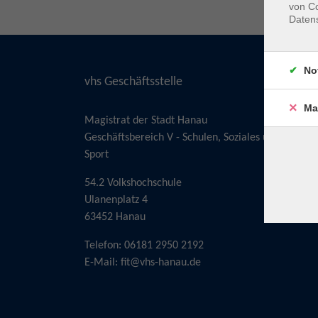
von Co
Daten
No
vhs Geschäftsstelle
Ma
Magistrat der Stadt Hanau
Geschäftsbereich V - Schulen, Soziales und
Sport
54.2 Volkshochschule
Ulanenplatz 4
63452 Hanau
Telefon: 06181 2950 2192
E-Mail:
fit@vhs-hanau.de