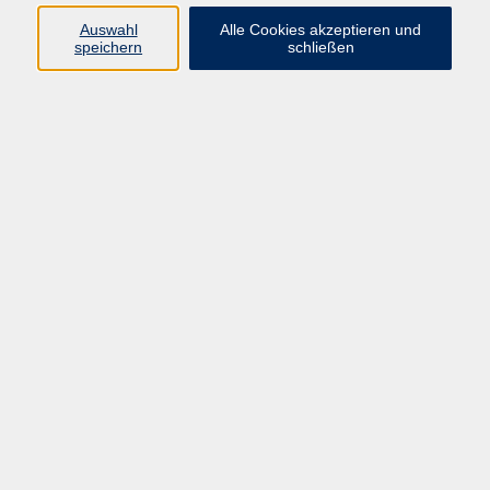
E-Mail:
fit@vhs-hanau.de
Auswahl
Alle Cookies akzeptieren und
speichern
schließen
Öffnungszeiten
Montag
09:00 - 13:00 Uhr
Dienstag
09:00 - 13:00 Uhr
15:30 - 17:30 Uhr
Donnerstag
08:30 - 10:30 Uhr
Freitag
09:00 - 13:00 Uhr
Bitte beachten:
Während der Schulferien ist unsere
Geschäftsstelle nur vormittags geöffnet.