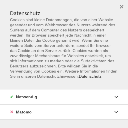
×
Datenschutz
Cookies sind kleine Datenmengen, die von einer Website
Skip to main content
gesendet und vom Webbrowser des Nutzers während des
Surfens auf dem Computer des Nutzers gespeichert
Der Kurs konnte nicht gefunden werden.
werden. Ihr Browser speichert jede Nachricht in einer
kleinen Datei, die Cookie genannt wird. Wenn Sie eine
weitere Seite vom Server anfordern, sendet Ihr Browser
das Cookie an den Server zurück. Cookies wurden als
zuverlässiger Mechanismus für Websites entwickelt, um
sich Informationen zu merken oder die Surfaktivitäten des
Benutzers aufzuzeichnen. Bitte willigen Sie in die
vhs Geschäftsstelle
Verwendung von Cookies ein. Weitere Informationen finden
Sie in unseren Datenschutzhinweisen.
Datenschutz
Magistrat der Stadt Hanau
Geschäftsbereich V - Schulen, Soziales und Sport
Notwendig
54.2 Volkshochschule
Ulanenplatz 4
Matomo
63452 Hanau
Telefon: 06181 2950 2192