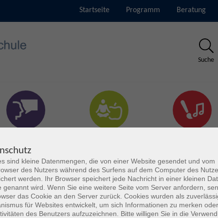
Startseite
Programm
Beratung
Suche
rachen & Verständigung
Gesundheit & Fitness
Kultur
nschutz
s sind kleine Datenmengen, die von einer Website gesendet und vom
owser des Nutzers während des Surfens auf dem Computer des Nutze
chert werden. Ihr Browser speichert jede Nachricht in einer kleinen Dat
 genannt wird. Wenn Sie eine weitere Seite vom Server anfordern, se
owser das Cookie an den Server zurück. Cookies wurden als zuverlässi
ismus für Websites entwickelt, um sich Informationen zu merken oder
tivitäten des Benutzers aufzuzeichnen. Bitte willigen Sie in die Verwen