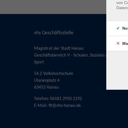
von Co
Daten
No
vhs Geschäftsstelle
Ma
Magistrat der Stadt Hanau
Geschäftsbereich V - Schulen, Soziales und
Sport
54.2 Volkshochschule
Ulanenplatz 4
63452 Hanau
Telefon: 06181 2950 2192
E-Mail:
fit@vhs-hanau.de