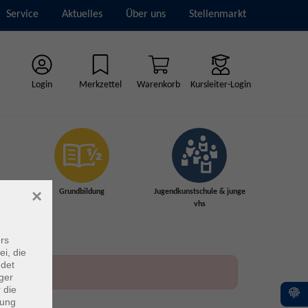
Service
Aktuelles
Über uns
Stellenmarkt
Login
Merkzettel
Warenkorb
Kursleiter-Login
×
Grundbildung
Jugendkunstschule & junge
vhs
rs
ei, die
ndet
ger
 die
dung