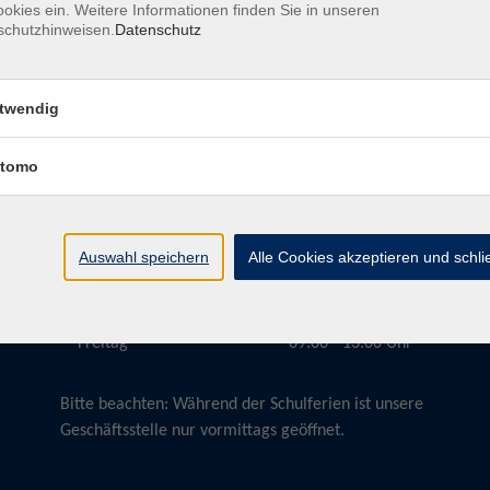
okies ein. Weitere Informationen finden Sie in unseren
schutzhinweisen.
Datenschutz
twendig
Öffnungszeiten
tomo
Montag
09:00 - 13:00 Uhr
Dienstag
09:00 - 13:00 Uhr
15:30 - 17:30 Uhr
Auswahl speichern
Alle Cookies akzeptieren und schl
Donnerstag
08:30 - 10:30 Uhr
Freitag
09:00 - 13:00 Uhr
Bitte beachten:
Während der Schulferien ist unsere
Geschäftsstelle nur vormittags geöffnet.