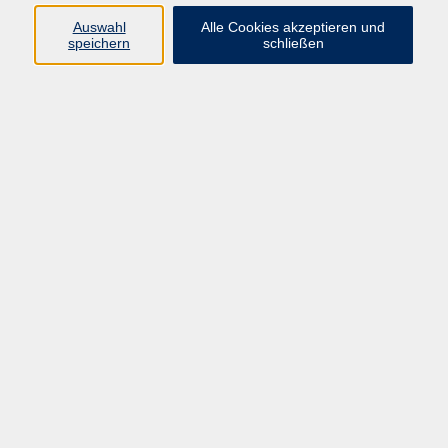
E-Mail:
fit@vhs-hanau.de
Auswahl
Alle Cookies akzeptieren und
speichern
schließen
Öffnungszeiten
Montag
09:00 - 13:00 Uhr
Dienstag
09:00 - 13:00 Uhr
15:30 - 17:30 Uhr
Donnerstag
08:30 - 10:30 Uhr
Freitag
09:00 - 13:00 Uhr
Bitte beachten:
Während der Schulferien ist unsere
Geschäftsstelle nur vormittags geöffnet.