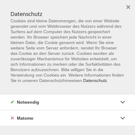
×
Datenschutz
Cookies sind kleine Datenmengen, die von einer Website
Skip to main content
gesendet und vom Webbrowser des Nutzers während des
Surfens auf dem Computer des Nutzers gespeichert
Der Kurs konnte nicht gefunden werden.
werden. Ihr Browser speichert jede Nachricht in einer
kleinen Datei, die Cookie genannt wird. Wenn Sie eine
weitere Seite vom Server anfordern, sendet Ihr Browser
das Cookie an den Server zurück. Cookies wurden als
zuverlässiger Mechanismus für Websites entwickelt, um
sich Informationen zu merken oder die Surfaktivitäten des
Benutzers aufzuzeichnen. Bitte willigen Sie in die
vhs Geschäftsstelle
Verwendung von Cookies ein. Weitere Informationen finden
Sie in unseren Datenschutzhinweisen.
Datenschutz
Magistrat der Stadt Hanau
Geschäftsbereich V - Schulen, Soziales und Sport
Notwendig
54.2 Volkshochschule
Ulanenplatz 4
Matomo
63452 Hanau
Telefon: 06181 2950 2192