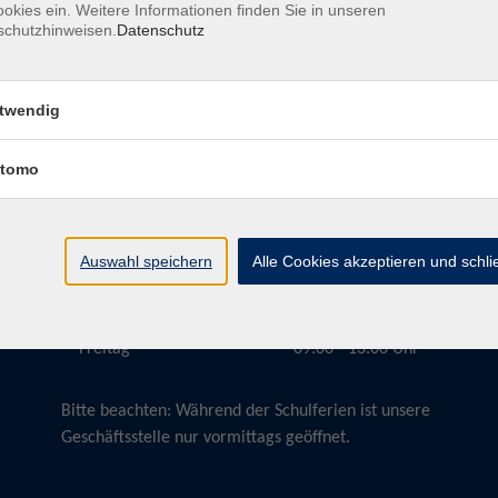
okies ein. Weitere Informationen finden Sie in unseren
schutzhinweisen.
Datenschutz
twendig
Öffnungszeiten
tomo
Montag
09:00 - 13:00 Uhr
Dienstag
09:00 - 13:00 Uhr
15:30 - 17:30 Uhr
Auswahl speichern
Alle Cookies akzeptieren und schl
Donnerstag
08:30 - 10:30 Uhr
Freitag
09:00 - 13:00 Uhr
Bitte beachten:
Während der Schulferien ist unsere
Geschäftsstelle nur vormittags geöffnet.