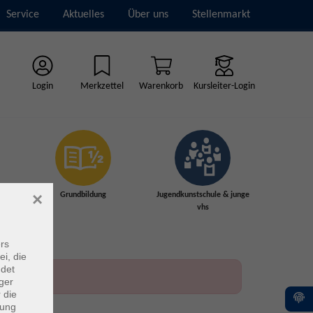
Service
Aktuelles
Über uns
Stellenmarkt
Login
Merkzettel
Warenkorb
Kursleiter-Login
×
Grundbildung
Jugendkunstschule & junge
vhs
rs
ei, die
ndet
ger
 die
dung