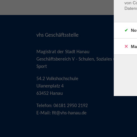
von Co
Daten
No
vhs Geschäftsstelle
Ma
Magistrat der Stadt Hanau
Geschäftsbereich V - Schulen, Soziales und
Sport
54.2 Volkshochschule
Ulanenplatz 4
63452 Hanau
Telefon: 06181 2950 2192
E-Mail:
fit@vhs-hanau.de