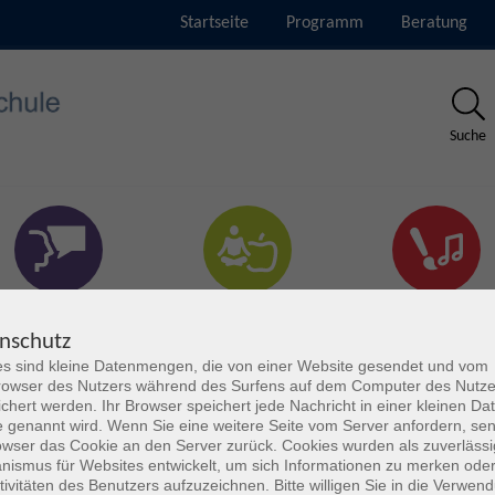
Startseite
Programm
Beratung
Suche
rachen & Verständigung
Gesundheit & Fitness
Kultur
nschutz
s sind kleine Datenmengen, die von einer Website gesendet und vom
owser des Nutzers während des Surfens auf dem Computer des Nutze
chert werden. Ihr Browser speichert jede Nachricht in einer kleinen Dat
 genannt wird. Wenn Sie eine weitere Seite vom Server anfordern, se
owser das Cookie an den Server zurück. Cookies wurden als zuverlässi
ismus für Websites entwickelt, um sich Informationen zu merken oder
tivitäten des Benutzers aufzuzeichnen. Bitte willigen Sie in die Verwen