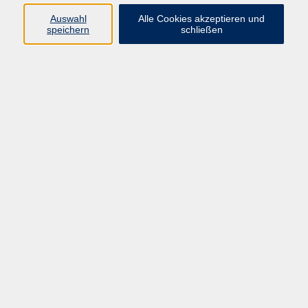
E-Mail:
fit@vhs-hanau.de
Auswahl
Alle Cookies akzeptieren und
speichern
schließen
Öffnungszeiten
Montag
09:00 - 13:00 Uhr
Dienstag
09:00 - 13:00 Uhr
15:30 - 17:30 Uhr
Donnerstag
08:30 - 10:30 Uhr
Freitag
09:00 - 13:00 Uhr
Bitte beachten:
Während der Schulferien ist unsere
Geschäftsstelle nur vormittags geöffnet.