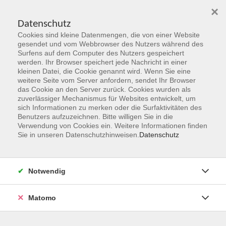
×
Datenschutz
Cookies sind kleine Datenmengen, die von einer Website
Skip to main content
gesendet und vom Webbrowser des Nutzers während des
Surfens auf dem Computer des Nutzers gespeichert
Der Kurs konnte nicht gefunden werden.
werden. Ihr Browser speichert jede Nachricht in einer
kleinen Datei, die Cookie genannt wird. Wenn Sie eine
weitere Seite vom Server anfordern, sendet Ihr Browser
das Cookie an den Server zurück. Cookies wurden als
zuverlässiger Mechanismus für Websites entwickelt, um
sich Informationen zu merken oder die Surfaktivitäten des
Benutzers aufzuzeichnen. Bitte willigen Sie in die
vhs Geschäftsstelle
Verwendung von Cookies ein. Weitere Informationen finden
Sie in unseren Datenschutzhinweisen.
Datenschutz
Magistrat der Stadt Hanau
Geschäftsbereich V - Schulen, Soziales und Sport
Notwendig
54.2 Volkshochschule
Ulanenplatz 4
Matomo
63452 Hanau
Telefon: 06181 2950 2192