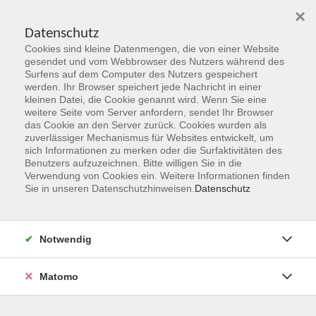
×
Datenschutz
Cookies sind kleine Datenmengen, die von einer Website
Skip to main content
gesendet und vom Webbrowser des Nutzers während des
Surfens auf dem Computer des Nutzers gespeichert
Der Kurs konnte nicht gefunden werden.
werden. Ihr Browser speichert jede Nachricht in einer
kleinen Datei, die Cookie genannt wird. Wenn Sie eine
weitere Seite vom Server anfordern, sendet Ihr Browser
das Cookie an den Server zurück. Cookies wurden als
zuverlässiger Mechanismus für Websites entwickelt, um
sich Informationen zu merken oder die Surfaktivitäten des
Benutzers aufzuzeichnen. Bitte willigen Sie in die
vhs Geschäftsstelle
Verwendung von Cookies ein. Weitere Informationen finden
Sie in unseren Datenschutzhinweisen.
Datenschutz
Magistrat der Stadt Hanau
Geschäftsbereich V - Schulen, Soziales und Sport
Notwendig
54.2 Volkshochschule
Ulanenplatz 4
Matomo
63452 Hanau
Telefon: 06181 2950 2192