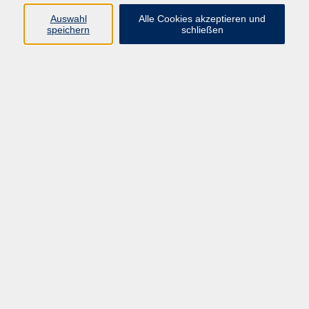
E-Mail:
fit@vhs-hanau.de
Auswahl
Alle Cookies akzeptieren und
speichern
schließen
Öffnungszeiten
Montag
09:00 - 13:00 Uhr
Dienstag
09:00 - 13:00 Uhr
15:30 - 17:30 Uhr
Donnerstag
08:30 - 10:30 Uhr
Freitag
09:00 - 13:00 Uhr
Bitte beachten:
Während der Schulferien ist unsere
Geschäftsstelle nur vormittags geöffnet.