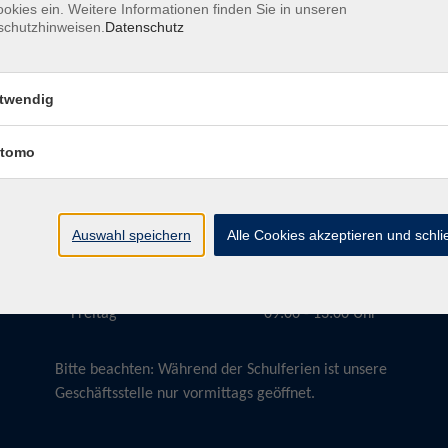
okies ein. Weitere Informationen finden Sie in unseren
schutzhinweisen.
Datenschutz
twendig
Öffnungszeiten
tomo
Montag
09:00 - 13:00 Uhr
Dienstag
09:00 - 13:00 Uhr
15:30 - 17:30 Uhr
Auswahl speichern
Alle Cookies akzeptieren und schl
Donnerstag
08:30 - 10:30 Uhr
Freitag
09:00 - 13:00 Uhr
Bitte beachten:
Während der Schulferien ist unsere
Geschäftsstelle nur vormittags geöffnet.