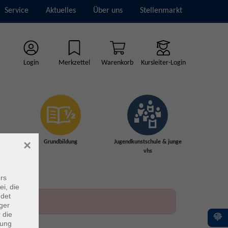
Service
Aktuelles
Über uns
Stellenmarkt
Login
Merkzettel
Warenkorb
Kursleiter-Login
×
Grundbildung
Jugendkunstschule & junge
vhs
rs
ei, die
ndet
ger
 die
dung