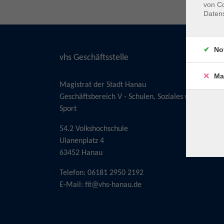
von Co
Daten
No
vhs Geschäftsstelle
Ma
Magistrat der Stadt Hanau
Geschäftsbereich V - Schulen, Soziales und
Sport
54.2 Volkshochschule
Ulanenplatz 4
63452 Hanau
Telefon: 06181 2950 2192
E-Mail:
fit@vhs-hanau.de