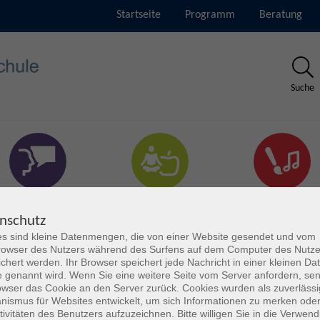
Startseite
Programm
Beratung
Suche
rachen & Verständigung
Gesundheit & Fitness
Kultur
nschutz
s sind kleine Datenmengen, die von einer Website gesendet und vom
owser des Nutzers während des Surfens auf dem Computer des Nutze
chert werden. Ihr Browser speichert jede Nachricht in einer kleinen Dat
 genannt wird. Wenn Sie eine weitere Seite vom Server anfordern, se
owser das Cookie an den Server zurück. Cookies wurden als zuverlässi
ismus für Websites entwickelt, um sich Informationen zu merken oder
tivitäten des Benutzers aufzuzeichnen. Bitte willigen Sie in die Verwen