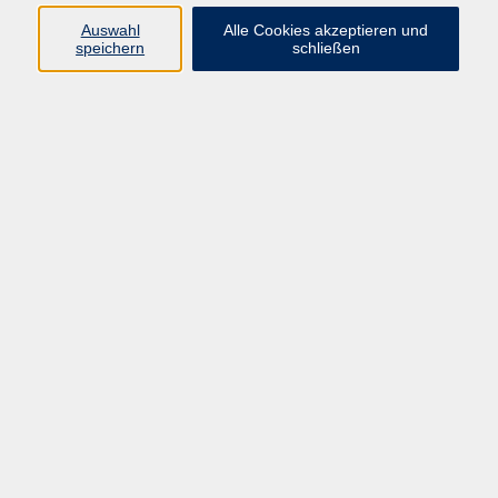
E-Mail:
fit@vhs-hanau.de
Auswahl
Alle Cookies akzeptieren und
speichern
schließen
Öffnungszeiten
Montag
09:00 - 13:00 Uhr
Dienstag
09:00 - 13:00 Uhr
15:30 - 17:30 Uhr
Donnerstag
08:30 - 10:30 Uhr
Freitag
09:00 - 13:00 Uhr
Bitte beachten:
Während der Schulferien ist unsere
Geschäftsstelle nur vormittags geöffnet.