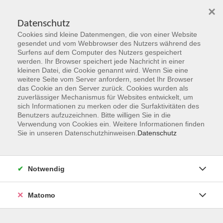
×
Datenschutz
Cookies sind kleine Datenmengen, die von einer Website
Skip to main content
gesendet und vom Webbrowser des Nutzers während des
Surfens auf dem Computer des Nutzers gespeichert
Der Kurs konnte nicht gefunden werden.
werden. Ihr Browser speichert jede Nachricht in einer
kleinen Datei, die Cookie genannt wird. Wenn Sie eine
weitere Seite vom Server anfordern, sendet Ihr Browser
das Cookie an den Server zurück. Cookies wurden als
zuverlässiger Mechanismus für Websites entwickelt, um
sich Informationen zu merken oder die Surfaktivitäten des
Benutzers aufzuzeichnen. Bitte willigen Sie in die
vhs Geschäftsstelle
Verwendung von Cookies ein. Weitere Informationen finden
Sie in unseren Datenschutzhinweisen.
Datenschutz
Magistrat der Stadt Hanau
Geschäftsbereich V - Schulen, Soziales und Sport
Notwendig
54.2 Volkshochschule
Ulanenplatz 4
Matomo
63452 Hanau
Telefon: 06181 2950 2192