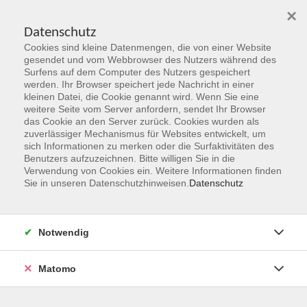
×
Datenschutz
Cookies sind kleine Datenmengen, die von einer Website
Skip to main content
gesendet und vom Webbrowser des Nutzers während des
Surfens auf dem Computer des Nutzers gespeichert
werden. Ihr Browser speichert jede Nachricht in einer
kleinen Datei, die Cookie genannt wird. Wenn Sie eine
weitere Seite vom Server anfordern, sendet Ihr Browser
das Cookie an den Server zurück. Cookies wurden als
zuverlässiger Mechanismus für Websites entwickelt, um
sich Informationen zu merken oder die Surfaktivitäten des
Benutzers aufzuzeichnen. Bitte willigen Sie in die
Verwendung von Cookies ein. Weitere Informationen finden
Sie sind hier:
Sie in unseren Datenschutzhinweisen.
Datenschutz
Programmbereiche
Kultur
Aquarellmalerei
Notwendig
Für Personen ohne Vorkenntnisse
Matomo
Materialbedingt ist das Aquarell eine sehr lebendige
Malerei. Es lebt von der Leichtigkeit seiner Farben. Hier