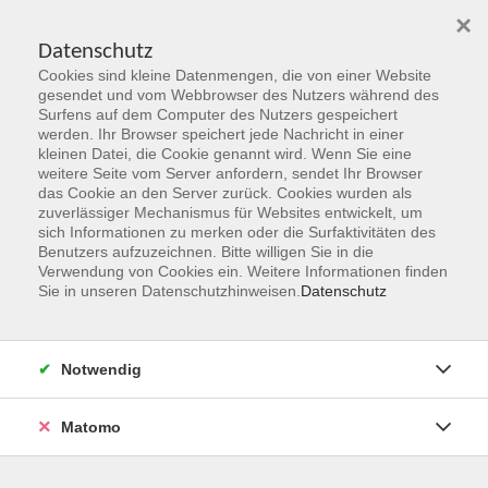
×
Datenschutz
Cookies sind kleine Datenmengen, die von einer Website
Skip to main content
gesendet und vom Webbrowser des Nutzers während des
Surfens auf dem Computer des Nutzers gespeichert
Der Kurs konnte nicht gefunden werden.
werden. Ihr Browser speichert jede Nachricht in einer
kleinen Datei, die Cookie genannt wird. Wenn Sie eine
weitere Seite vom Server anfordern, sendet Ihr Browser
das Cookie an den Server zurück. Cookies wurden als
zuverlässiger Mechanismus für Websites entwickelt, um
sich Informationen zu merken oder die Surfaktivitäten des
Benutzers aufzuzeichnen. Bitte willigen Sie in die
vhs Geschäftsstelle
Verwendung von Cookies ein. Weitere Informationen finden
Sie in unseren Datenschutzhinweisen.
Datenschutz
Magistrat der Stadt Hanau
Geschäftsbereich V - Schulen, Soziales und Sport
Notwendig
54.2 Volkshochschule
Ulanenplatz 4
Matomo
63452 Hanau
Telefon: 06181 2950 2192