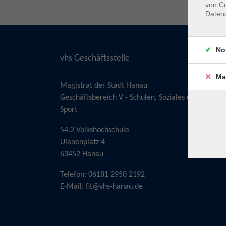
von Co
Daten
No
vhs Geschäftsstelle
Ma
Magistrat der Stadt Hanau
Geschäftsbereich V - Schulen, Soziales und
Sport
54.2 Volkshochschule
Ulanenplatz 4
63452 Hanau
Telefon: 06181 2950 2192
E-Mail:
fit@vhs-hanau.de