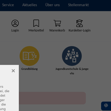
Service
Aktuelles
Über uns
Stellenmarkt
Login
Merkzettel
Warenkorb
Kursleiter-Login
×
Grundbildung
Jugendkunstschule & junge
vhs
rs
ei, die
ndet
ger
 die
dung