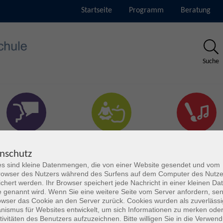
Startseite
Programm
Beratung
Suche
rachen & Verständigung
Gesundheit & Fitness
Kultur
nschutz
s sind kleine Datenmengen, die von einer Website gesendet und vom
owser des Nutzers während des Surfens auf dem Computer des Nutze
chert werden. Ihr Browser speichert jede Nachricht in einer kleinen Dat
 genannt wird. Wenn Sie eine weitere Seite vom Server anfordern, se
owser das Cookie an den Server zurück. Cookies wurden als zuverlässi
ismus für Websites entwickelt, um sich Informationen zu merken oder
tivitäten des Benutzers aufzuzeichnen. Bitte willigen Sie in die Verwen