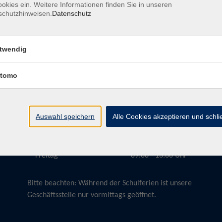
okies ein. Weitere Informationen finden Sie in unseren
schutzhinweisen.
Datenschutz
twendig
Öffnungszeiten
tomo
Montag
09:00 - 13:00 Uhr
Dienstag
09:00 - 13:00 Uhr
15:30 - 17:30 Uhr
Auswahl speichern
Alle Cookies akzeptieren und schl
Donnerstag
08:30 - 10:30 Uhr
Freitag
09:00 - 13:00 Uhr
Bitte beachten:
Während der Schulferien ist unsere
Geschäftsstelle nur vormittags geöffnet.