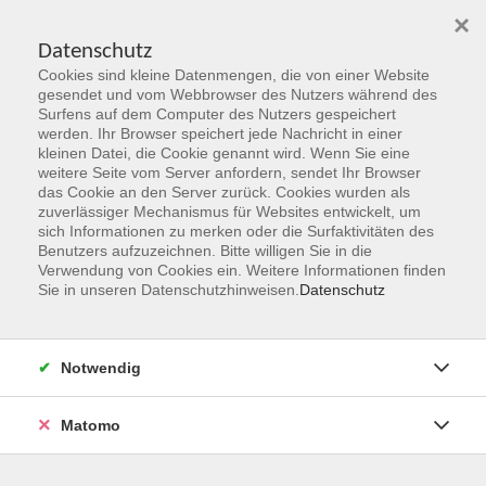
×
Datenschutz
Cookies sind kleine Datenmengen, die von einer Website
Skip to main content
gesendet und vom Webbrowser des Nutzers während des
Surfens auf dem Computer des Nutzers gespeichert
werden. Ihr Browser speichert jede Nachricht in einer
kleinen Datei, die Cookie genannt wird. Wenn Sie eine
Mach Dich Fit & Bleib Fit
weitere Seite vom Server anfordern, sendet Ihr Browser
das Cookie an den Server zurück. Cookies wurden als
zuverlässiger Mechanismus für Websites entwickelt, um
sich Informationen zu merken oder die Surfaktivitäten des
Benutzers aufzuzeichnen. Bitte willigen Sie in die
Verwendung von Cookies ein. Weitere Informationen finden
Sie in unseren Datenschutzhinweisen.
Datenschutz
12 Kurse
zurück zu junge vhs
Notwendig
Kurse nach Themen
Deutsch
3
Matomo
Englisch
6