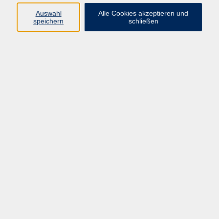
Französisch
Auswahl
Alle Cookies akzeptieren und
Spanisch
speichern
schließen
Mathematik
3
Ergebnisse filtern
Englisch - Mach Dich Fit für die 5. Klasse
Mo. 27.07.2026 09:00
Hanau
Englisch - Mach Dich Fit für die 6. Klasse