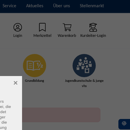
Service
Aktuelles
Über uns
Stellenmarkt
Login
Merkzettel
Warenkorb
Kursleiter-Login
×
Grundbildung
Jugendkunstschule & junge
vhs
rs
ei, die
ndet
ger
 die
dung