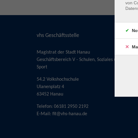
von Co
Daten
No
vhs Geschäftsstelle
Ma
Magistrat der Stadt Hanau
Geschäftsbereich V - Schulen, Soziales und
Sport
54.2 Volkshochschule
Ulanenplatz 4
63452 Hanau
Telefon: 06181 2950 2192
E-Mail:
fit@vhs-hanau.de