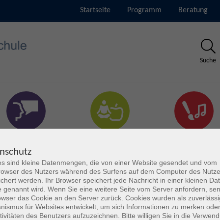
Startseite
Programm
Beratung
Suche
rachen & Verständigung
Gesundheit & Fitness
Kultur
nschutz
s sind kleine Datenmengen, die von einer Website gesendet und vom
owser des Nutzers während des Surfens auf dem Computer des Nutze
chert werden. Ihr Browser speichert jede Nachricht in einer kleinen Dat
 genannt wird. Wenn Sie eine weitere Seite vom Server anfordern, se
owser das Cookie an den Server zurück. Cookies wurden als zuverlässi
ismus für Websites entwickelt, um sich Informationen zu merken oder
tivitäten des Benutzers aufzuzeichnen. Bitte willigen Sie in die Verwen