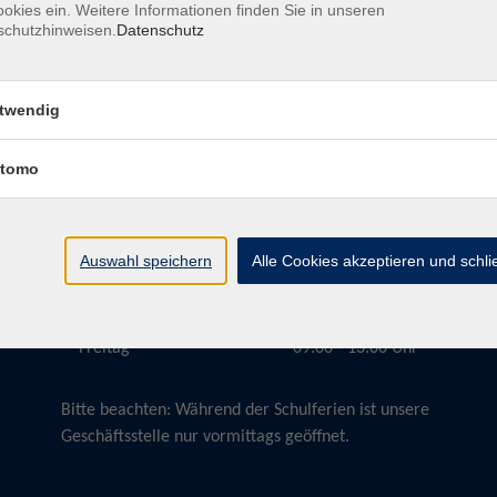
okies ein. Weitere Informationen finden Sie in unseren
schutzhinweisen.
Datenschutz
twendig
Öffnungszeiten
tomo
Montag
09:00 - 13:00 Uhr
Dienstag
09:00 - 13:00 Uhr
15:30 - 17:30 Uhr
Auswahl speichern
Alle Cookies akzeptieren und schl
Donnerstag
08:30 - 10:30 Uhr
Freitag
09:00 - 13:00 Uhr
Bitte beachten:
Während der Schulferien ist unsere
Geschäftsstelle nur vormittags geöffnet.