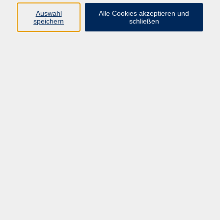
E-Mail:
fit@vhs-hanau.de
Auswahl
Alle Cookies akzeptieren und
speichern
schließen
Öffnungszeiten
Montag
09:00 - 13:00 Uhr
Dienstag
09:00 - 13:00 Uhr
15:30 - 17:30 Uhr
Donnerstag
08:30 - 10:30 Uhr
Freitag
09:00 - 13:00 Uhr
Bitte beachten:
Während der Schulferien ist unsere
Geschäftsstelle nur vormittags geöffnet.