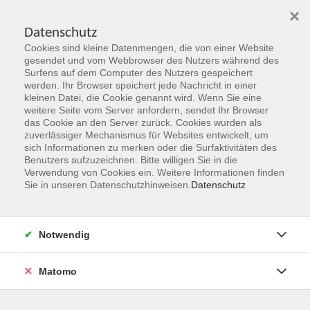
×
Datenschutz
Cookies sind kleine Datenmengen, die von einer Website
Skip to main content
gesendet und vom Webbrowser des Nutzers während des
Surfens auf dem Computer des Nutzers gespeichert
Der Kurs konnte nicht gefunden werden.
werden. Ihr Browser speichert jede Nachricht in einer
kleinen Datei, die Cookie genannt wird. Wenn Sie eine
weitere Seite vom Server anfordern, sendet Ihr Browser
das Cookie an den Server zurück. Cookies wurden als
zuverlässiger Mechanismus für Websites entwickelt, um
sich Informationen zu merken oder die Surfaktivitäten des
Benutzers aufzuzeichnen. Bitte willigen Sie in die
vhs Geschäftsstelle
Verwendung von Cookies ein. Weitere Informationen finden
Sie in unseren Datenschutzhinweisen.
Datenschutz
Magistrat der Stadt Hanau
Geschäftsbereich V - Schulen, Soziales und Sport
Notwendig
54.2 Volkshochschule
Ulanenplatz 4
Matomo
63452 Hanau
Telefon: 06181 2950 2192