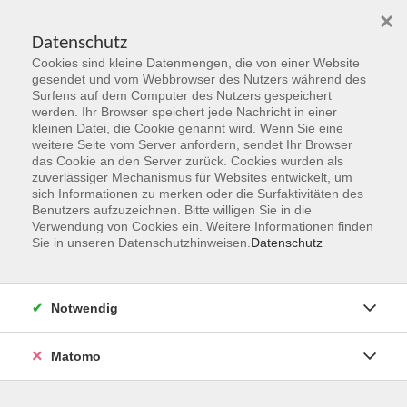
×
Datenschutz
Cookies sind kleine Datenmengen, die von einer Website
Skip to main content
gesendet und vom Webbrowser des Nutzers während des
Surfens auf dem Computer des Nutzers gespeichert
Der Kurs konnte nicht gefunden werden.
werden. Ihr Browser speichert jede Nachricht in einer
kleinen Datei, die Cookie genannt wird. Wenn Sie eine
weitere Seite vom Server anfordern, sendet Ihr Browser
das Cookie an den Server zurück. Cookies wurden als
zuverlässiger Mechanismus für Websites entwickelt, um
sich Informationen zu merken oder die Surfaktivitäten des
Benutzers aufzuzeichnen. Bitte willigen Sie in die
vhs Geschäftsstelle
Verwendung von Cookies ein. Weitere Informationen finden
Sie in unseren Datenschutzhinweisen.
Datenschutz
Magistrat der Stadt Hanau
Geschäftsbereich V - Schulen, Soziales und Sport
Notwendig
54.2 Volkshochschule
Ulanenplatz 4
Matomo
63452 Hanau
Telefon: 06181 2950 2192