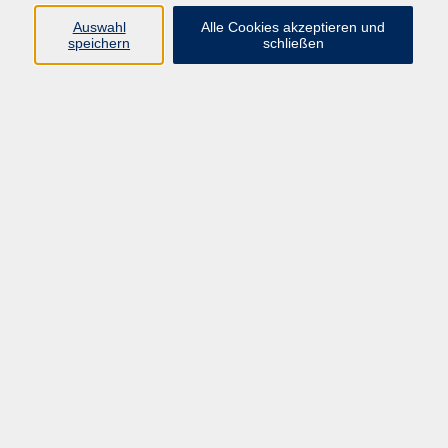
E-Mail:
fit@vhs-hanau.de
Auswahl
Alle Cookies akzeptieren und
speichern
schließen
Öffnungszeiten
Montag
09:00 - 13:00 Uhr
Dienstag
09:00 - 13:00 Uhr
15:30 - 17:30 Uhr
Donnerstag
08:30 - 10:30 Uhr
Freitag
09:00 - 13:00 Uhr
Bitte beachten:
Während der Schulferien ist unsere
Geschäftsstelle nur vormittags geöffnet.