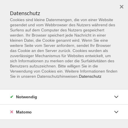
×
Datenschutz
Cookies sind kleine Datenmengen, die von einer Website
Skip to main content
gesendet und vom Webbrowser des Nutzers während des
Surfens auf dem Computer des Nutzers gespeichert
Der Kurs konnte nicht gefunden werden.
werden. Ihr Browser speichert jede Nachricht in einer
kleinen Datei, die Cookie genannt wird. Wenn Sie eine
weitere Seite vom Server anfordern, sendet Ihr Browser
das Cookie an den Server zurück. Cookies wurden als
zuverlässiger Mechanismus für Websites entwickelt, um
sich Informationen zu merken oder die Surfaktivitäten des
Benutzers aufzuzeichnen. Bitte willigen Sie in die
vhs Geschäftsstelle
Verwendung von Cookies ein. Weitere Informationen finden
Sie in unseren Datenschutzhinweisen.
Datenschutz
Magistrat der Stadt Hanau
Geschäftsbereich V - Schulen, Soziales und Sport
Notwendig
54.2 Volkshochschule
Ulanenplatz 4
Matomo
63452 Hanau
Telefon: 06181 2950 2192