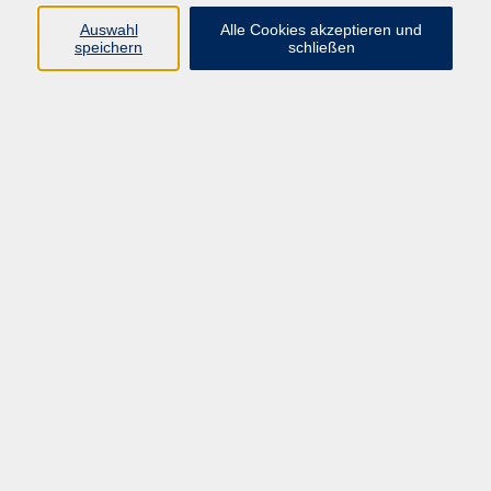
E-Mail:
fit@vhs-hanau.de
Auswahl
Alle Cookies akzeptieren und
speichern
schließen
Öffnungszeiten
Montag
09:00 - 13:00 Uhr
Dienstag
09:00 - 13:00 Uhr
15:30 - 17:30 Uhr
Donnerstag
08:30 - 10:30 Uhr
Freitag
09:00 - 13:00 Uhr
Bitte beachten:
Während der Schulferien ist unsere
Geschäftsstelle nur vormittags geöffnet.