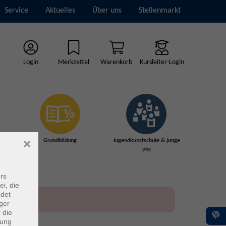
Service
Aktuelles
Über uns
Stellenmarkt
Login
Merkzettel
Warenkorb
Kursleiter-Login
×
Grundbildung
Jugendkunstschule & junge
vhs
rs
ei, die
ndet
ger
 die
dung