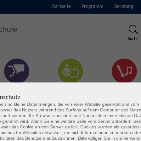
Startseite
Programm
Beratung
Suche
rachen & Verständigung
Gesundheit & Fitness
Kultur
nschutz
s sind kleine Datenmengen, die von einer Website gesendet und vom
owser des Nutzers während des Surfens auf dem Computer des Nutze
chert werden. Ihr Browser speichert jede Nachricht in einer kleinen Dat
 genannt wird. Wenn Sie eine weitere Seite vom Server anfordern, se
owser das Cookie an den Server zurück. Cookies wurden als zuverlässi
ismus für Websites entwickelt, um sich Informationen zu merken oder
tivitäten des Benutzers aufzuzeichnen. Bitte willigen Sie in die Verwen