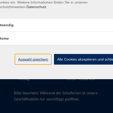
okies ein. Weitere Informationen finden Sie in unseren
schutzhinweisen.
Datenschutz
twendig
Öffnungszeiten
tomo
Montag
09:00 - 13:00 Uhr
Dienstag
09:00 - 13:00 Uhr
15:30 - 17:30 Uhr
Auswahl speichern
Alle Cookies akzeptieren und schl
Donnerstag
08:30 - 10:30 Uhr
Freitag
09:00 - 13:00 Uhr
Bitte beachten:
Während der Schulferien ist unsere
Geschäftsstelle nur vormittags geöffnet.