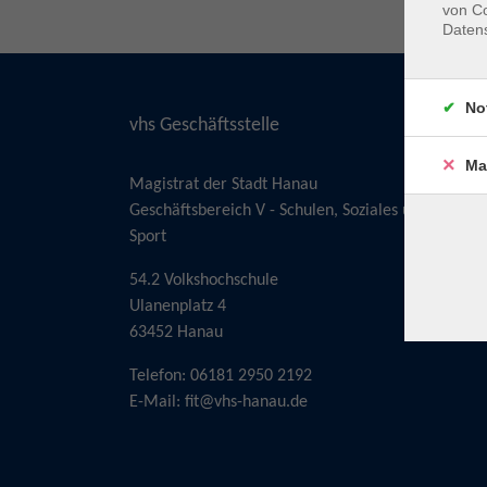
von Co
Daten
No
vhs Geschäftsstelle
Ma
Magistrat der Stadt Hanau
Geschäftsbereich V - Schulen, Soziales und
Sport
54.2 Volkshochschule
Ulanenplatz 4
63452 Hanau
Telefon: 06181 2950 2192
E-Mail:
fit@vhs-hanau.de