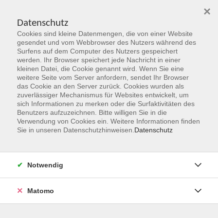
×
Datenschutz
Cookies sind kleine Datenmengen, die von einer Website
Skip to main content
gesendet und vom Webbrowser des Nutzers während des
Surfens auf dem Computer des Nutzers gespeichert
Der Kurs konnte nicht gefunden werden.
werden. Ihr Browser speichert jede Nachricht in einer
kleinen Datei, die Cookie genannt wird. Wenn Sie eine
weitere Seite vom Server anfordern, sendet Ihr Browser
das Cookie an den Server zurück. Cookies wurden als
zuverlässiger Mechanismus für Websites entwickelt, um
sich Informationen zu merken oder die Surfaktivitäten des
Benutzers aufzuzeichnen. Bitte willigen Sie in die
vhs Geschäftsstelle
Verwendung von Cookies ein. Weitere Informationen finden
Sie in unseren Datenschutzhinweisen.
Datenschutz
Magistrat der Stadt Hanau
Geschäftsbereich V - Schulen, Soziales und Sport
Notwendig
54.2 Volkshochschule
Ulanenplatz 4
Matomo
63452 Hanau
Telefon: 06181 2950 2192