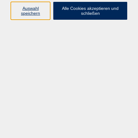
E-Mail:
fit@vhs-hanau.de
Auswahl
Alle Cookies akzeptieren und
speichern
schließen
Öffnungszeiten
Montag
09:00 - 13:00 Uhr
Dienstag
09:00 - 13:00 Uhr
15:30 - 17:30 Uhr
Donnerstag
08:30 - 10:30 Uhr
Freitag
09:00 - 13:00 Uhr
Bitte beachten:
Während der Schulferien ist unsere
Geschäftsstelle nur vormittags geöffnet.