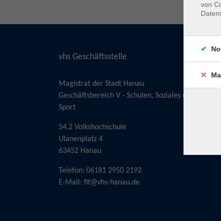
von Co
Daten
No
vhs Geschäftsstelle
Ma
Magistrat der Stadt Hanau
Geschäftsbereich V - Schulen, Soziales und
Sport
54.2 Volkshochschule
Ulanenplatz 4
63452 Hanau
Telefon: 06181 2950 2192
E-Mail:
fit@vhs-hanau.de