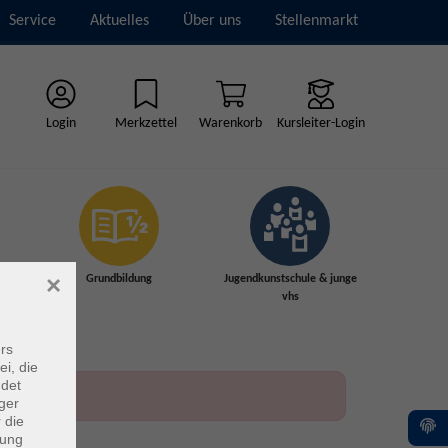
Service
Aktuelles
Über uns
Stellenmarkt
Login
Merkzettel
Warenkorb
Kursleiter-Login
×
Grundbildung
Jugendkunstschule & junge
vhs
rs
ei, die
ndet
ger
 die
dung