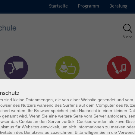
Startseite
Programm
Beratung
Suche
rachen & Verständigung
Gesundheit & Fitness
Kultur
nschutz
s sind kleine Datenmengen, die von einer Website gesendet und vom
owser des Nutzers während des Surfens auf dem Computer des Nutze
chert werden. Ihr Browser speichert jede Nachricht in einer kleinen Dat
 genannt wird. Wenn Sie eine weitere Seite vom Server anfordern, se
owser das Cookie an den Server zurück. Cookies wurden als zuverlässi
ismus für Websites entwickelt, um sich Informationen zu merken oder
tivitäten des Benutzers aufzuzeichnen. Bitte willigen Sie in die Verwen