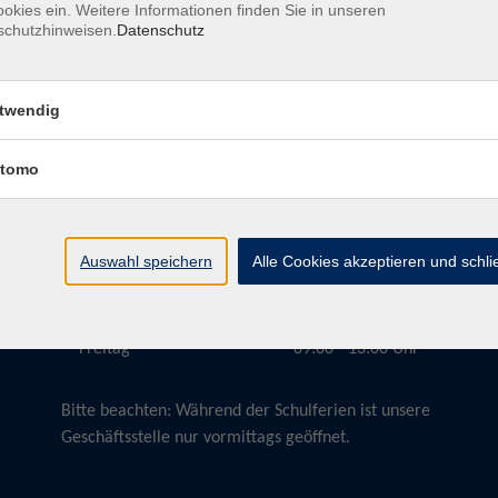
okies ein. Weitere Informationen finden Sie in unseren
schutzhinweisen.
Datenschutz
twendig
Öffnungszeiten
tomo
Montag
09:00 - 13:00 Uhr
Dienstag
09:00 - 13:00 Uhr
15:30 - 17:30 Uhr
Auswahl speichern
Alle Cookies akzeptieren und schl
Donnerstag
08:30 - 10:30 Uhr
Freitag
09:00 - 13:00 Uhr
Bitte beachten:
Während der Schulferien ist unsere
Geschäftsstelle nur vormittags geöffnet.