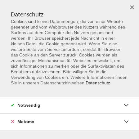
×
Datenschutz
Cookies sind kleine Datenmengen, die von einer Website
Skip to main content
gesendet und vom Webbrowser des Nutzers während des
Surfens auf dem Computer des Nutzers gespeichert
Der Kurs konnte nicht gefunden werden.
werden. Ihr Browser speichert jede Nachricht in einer
kleinen Datei, die Cookie genannt wird. Wenn Sie eine
weitere Seite vom Server anfordern, sendet Ihr Browser
das Cookie an den Server zurück. Cookies wurden als
zuverlässiger Mechanismus für Websites entwickelt, um
sich Informationen zu merken oder die Surfaktivitäten des
Benutzers aufzuzeichnen. Bitte willigen Sie in die
vhs Geschäftsstelle
Verwendung von Cookies ein. Weitere Informationen finden
Sie in unseren Datenschutzhinweisen.
Datenschutz
Magistrat der Stadt Hanau
Geschäftsbereich V - Schulen, Soziales und Sport
Notwendig
54.2 Volkshochschule
Ulanenplatz 4
Matomo
63452 Hanau
Telefon: 06181 2950 2192