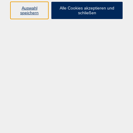
E-Mail:
fit@vhs-hanau.de
Auswahl
Alle Cookies akzeptieren und
speichern
schließen
Öffnungszeiten
Montag
09:00 - 13:00 Uhr
Dienstag
09:00 - 13:00 Uhr
15:30 - 17:30 Uhr
Donnerstag
08:30 - 10:30 Uhr
Freitag
09:00 - 13:00 Uhr
Bitte beachten:
Während der Schulferien ist unsere
Geschäftsstelle nur vormittags geöffnet.