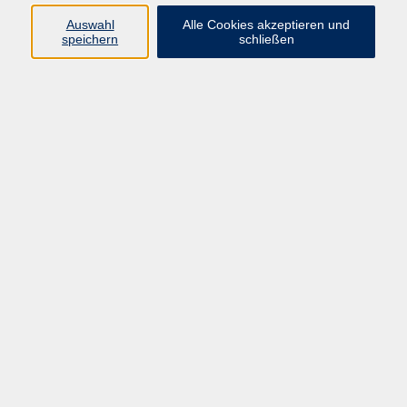
E-Mail:
fit@vhs-hanau.de
Auswahl
Alle Cookies akzeptieren und
speichern
schließen
Öffnungszeiten
Montag
09:00 - 13:00 Uhr
Dienstag
09:00 - 13:00 Uhr
15:30 - 17:30 Uhr
Donnerstag
08:30 - 10:30 Uhr
Freitag
09:00 - 13:00 Uhr
Bitte beachten:
Während der Schulferien ist unsere
Geschäftsstelle nur vormittags geöffnet.