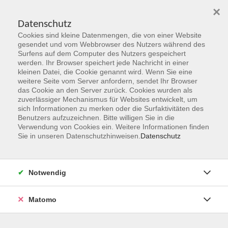
×
Datenschutz
Cookies sind kleine Datenmengen, die von einer Website
Skip to main content
gesendet und vom Webbrowser des Nutzers während des
Surfens auf dem Computer des Nutzers gespeichert
Der Kurs konnte nicht gefunden werden.
werden. Ihr Browser speichert jede Nachricht in einer
kleinen Datei, die Cookie genannt wird. Wenn Sie eine
weitere Seite vom Server anfordern, sendet Ihr Browser
das Cookie an den Server zurück. Cookies wurden als
zuverlässiger Mechanismus für Websites entwickelt, um
sich Informationen zu merken oder die Surfaktivitäten des
Benutzers aufzuzeichnen. Bitte willigen Sie in die
vhs Geschäftsstelle
Verwendung von Cookies ein. Weitere Informationen finden
Sie in unseren Datenschutzhinweisen.
Datenschutz
Magistrat der Stadt Hanau
Geschäftsbereich V - Schulen, Soziales und Sport
Notwendig
54.2 Volkshochschule
Ulanenplatz 4
Matomo
63452 Hanau
Telefon: 06181 2950 2192