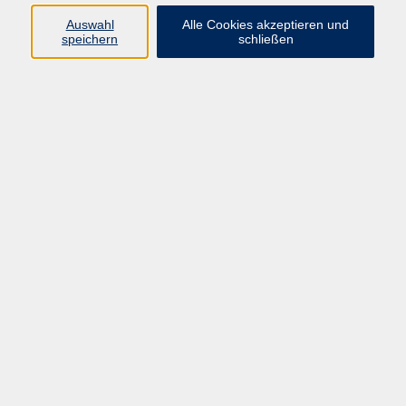
E-Mail:
fit@vhs-hanau.de
Auswahl
Alle Cookies akzeptieren und
speichern
schließen
Öffnungszeiten
Montag
09:00 - 13:00 Uhr
Dienstag
09:00 - 13:00 Uhr
15:30 - 17:30 Uhr
Donnerstag
08:30 - 10:30 Uhr
Freitag
09:00 - 13:00 Uhr
Bitte beachten:
Während der Schulferien ist unsere
Geschäftsstelle nur vormittags geöffnet.