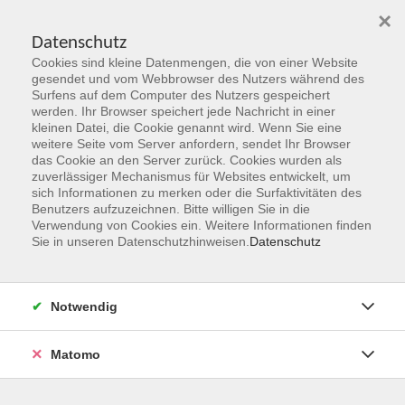
×
Datenschutz
Cookies sind kleine Datenmengen, die von einer Website
Skip to main content
gesendet und vom Webbrowser des Nutzers während des
Surfens auf dem Computer des Nutzers gespeichert
Der Kurs konnte nicht gefunden werden.
werden. Ihr Browser speichert jede Nachricht in einer
kleinen Datei, die Cookie genannt wird. Wenn Sie eine
weitere Seite vom Server anfordern, sendet Ihr Browser
das Cookie an den Server zurück. Cookies wurden als
zuverlässiger Mechanismus für Websites entwickelt, um
sich Informationen zu merken oder die Surfaktivitäten des
Benutzers aufzuzeichnen. Bitte willigen Sie in die
vhs Geschäftsstelle
Verwendung von Cookies ein. Weitere Informationen finden
Sie in unseren Datenschutzhinweisen.
Datenschutz
Magistrat der Stadt Hanau
Geschäftsbereich V - Schulen, Soziales und Sport
Notwendig
54.2 Volkshochschule
Ulanenplatz 4
Matomo
63452 Hanau
Telefon: 06181 2950 2192