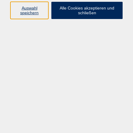
E-Mail:
fit@vhs-hanau.de
Auswahl
Alle Cookies akzeptieren und
speichern
schließen
Öffnungszeiten
Montag
09:00 - 13:00 Uhr
Dienstag
09:00 - 13:00 Uhr
15:30 - 17:30 Uhr
Donnerstag
08:30 - 10:30 Uhr
Freitag
09:00 - 13:00 Uhr
Bitte beachten:
Während der Schulferien ist unsere
Geschäftsstelle nur vormittags geöffnet.