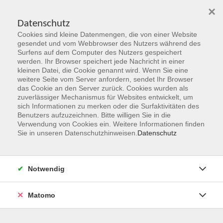
×
Datenschutz
Cookies sind kleine Datenmengen, die von einer Website
Skip to main content
gesendet und vom Webbrowser des Nutzers während des
Surfens auf dem Computer des Nutzers gespeichert
Der Kurs konnte nicht gefunden werden.
werden. Ihr Browser speichert jede Nachricht in einer
kleinen Datei, die Cookie genannt wird. Wenn Sie eine
weitere Seite vom Server anfordern, sendet Ihr Browser
das Cookie an den Server zurück. Cookies wurden als
zuverlässiger Mechanismus für Websites entwickelt, um
sich Informationen zu merken oder die Surfaktivitäten des
Benutzers aufzuzeichnen. Bitte willigen Sie in die
vhs Geschäftsstelle
Verwendung von Cookies ein. Weitere Informationen finden
Sie in unseren Datenschutzhinweisen.
Datenschutz
Magistrat der Stadt Hanau
Geschäftsbereich V - Schulen, Soziales und Sport
Notwendig
54.2 Volkshochschule
Ulanenplatz 4
Matomo
63452 Hanau
Telefon: 06181 2950 2192