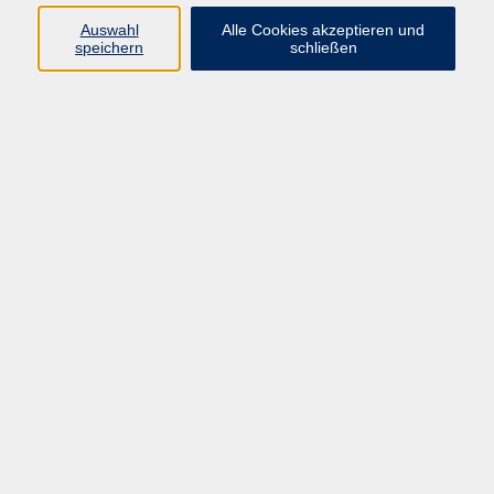
E-Mail:
fit@vhs-hanau.de
Auswahl
Alle Cookies akzeptieren und
speichern
schließen
Öffnungszeiten
Montag
09:00 - 13:00 Uhr
Dienstag
09:00 - 13:00 Uhr
15:30 - 17:30 Uhr
Donnerstag
08:30 - 10:30 Uhr
Freitag
09:00 - 13:00 Uhr
Bitte beachten:
Während der Schulferien ist unsere
Geschäftsstelle nur vormittags geöffnet.